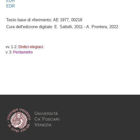
EDH
EDR
Testo base di riferimento: AE 1977, 00218
Cura dell'edizione digitale: E. Saltelli, 2011 - A. Prontera, 2022
vv. 1-2:
Distici elegiaci
v. 3:
Pentametro
Università
Ca’ Foscari
Venezia