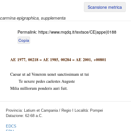
Scansione metrica
carmina epigraphica
, supplementa
Permalink:
https://www.mqdq.it/textsce/CE|appe|0188
Copia
AE 1977, 00218
=
AE 1985, 00284
=
AE 2001, +00801
Caesar ut ad Venerem uenet sanctissimam ut tui
Te uexere pedes caelestes Auguste
Milia milliorum ponderis auri fuit.
Provincia: Latium et Campania / Regio I Località: Pompei
Datazione: 62-68 a.C.
EDCS