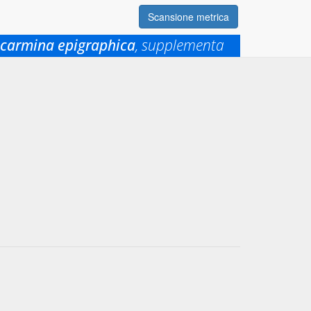
Scansione metrica
carmina epigraphica
, supplementa