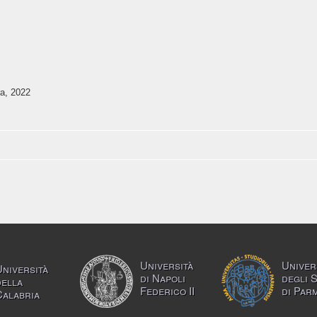
ra, 2022
Università
Univer
Università
di Napoli
degli 
della
Federico II
di Par
Calabria