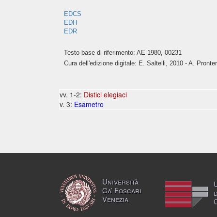
EDCS
EDH
EDR
Testo base di riferimento: AE 1980, 00231
Cura dell'edizione digitale: E. Saltelli, 2010 - A. Pronte
vv. 1-2:
Distici elegiaci
v. 3:
Esametro
Università
Ca’ Foscari
Venezia