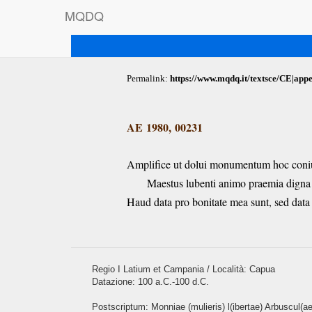
M
Q
D
Q
Permalink:
https://www.mqdq.it/textsce/CE|app
AE 1980, 00231
Amplifice ut dolui monumentum hoc coni
Maestus lubenti animo praemia digna
Haud data pro bonitate mea sunt, sed data 
Regio I Latium et Campania / Località: Capua
Datazione: 100 a.C.-100 d.C.
Postscriptum: Monniae (mulieris) l(ibertae) Arbuscul(a