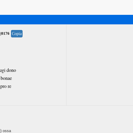
e|0176
Copia
ugi dono
 bonae
pro re
e) ossa