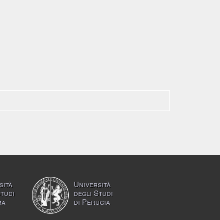
sità
Università
Studi
degli Studi
ma
di Perugia