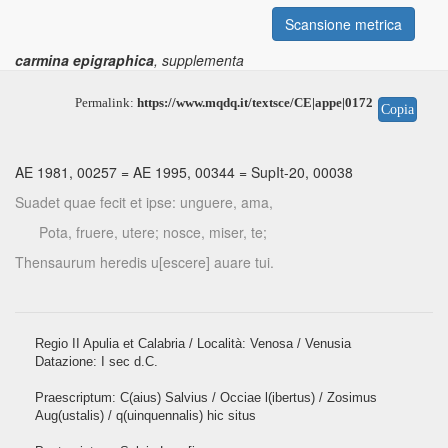
Scansione metrica
carmina epigraphica
, supplementa
Permalink:
https://www.mqdq.it/textsce/CE|appe|0172
Copia
AE 1981, 00257
=
AE 1995, 00344
=
SupIt-20, 00038
Suadet quae fecit et ipse: unguere, ama,
Pota, fruere, utere; nosce, miser, te;
Thensaurum heredis u[escere] auare tui.
Regio II Apulia et Calabria / Località: Venosa / Venusia
Datazione: I sec d.C.
Praescriptum: C(aius) Salvius / Occiae l(ibertus) / Zosimus
Aug(ustalis) / q(uinquennalis) hic situs