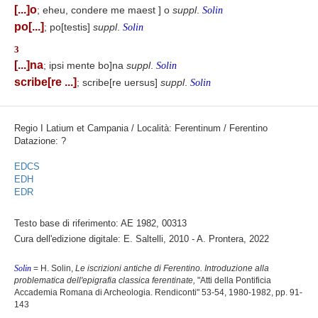
[...]o
; eheu, condere me maest ] o
suppl
.
Solin
po[...]
; po[testis]
suppl
.
Solin
3
[...]na
; ipsi mente bo]na
suppl
.
Solin
scribe[re ...]
; scribe[re uersus]
suppl
.
Solin
Regio I Latium et Campania / Località: Ferentinum / Ferentino
Datazione: ?
EDCS
EDH
EDR
Testo base di riferimento: AE 1982, 00313
Cura dell'edizione digitale: E. Saltelli, 2010 - A. Prontera, 2022
Solin
= H. Solin,
Le iscrizioni antiche di Ferentino. Introduzione alla
problematica dell'epigrafia classica ferentinate,
"Atti della Pontificia
Accademia Romana di Archeologia. Rendiconti" 53-54, 1980-1982, pp. 91-
143