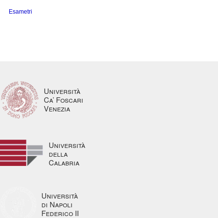
Esametri
Università
Ca’ Foscari
Venezia
Università
della
Calabria
Università
di Napoli
Federico II