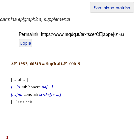
Scansione metrica
carmina epigraphica
, supplementa
Permalink:
https://www.mqdq.it/textsce/CE|appe|0163
Copia
AE 1982, 00313
=
SupIt-01-F, 00019
[...]ol[...]
[...]o
sub honore
po[...]
[...]na
consueti
scribe[re ...]
[...]rata deis
2