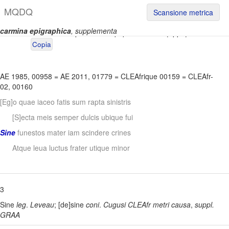
M
Q
D
Q
Scansione metrica
carmina epigraphica
, supplementa
Permalink:
https://www.mqdq.it/textsce/CE|appe|0150
Copia
AE 1985, 00958
=
AE 2011, 01779
=
CLEAfrique 00159
=
CLEAfr-
02, 00160
[Eg]o quae iaceo fatis sum rapta sinistris
[S]ecta meis semper dulcis ubique fui
Sine
funestos mater iam scindere crines
Atque leua luctus frater utique minor
3
Sine
leg
.
Leveau
; [de]sine
coni
.
Cugusi CLEAfr
metri causa
,
suppl.
GRAA