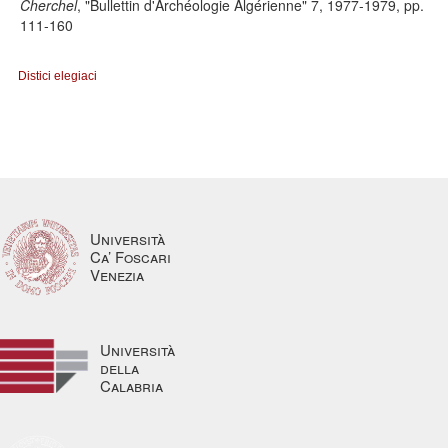
Cherchel
, "Bullettin d'Archéologie Algérienne" 7, 1977-1979, pp.
111-160
Distici elegiaci
Università
Ca’ Foscari
Venezia
Università
della
Calabria