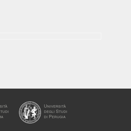
sità
Università
Studi
degli Studi
ma
di Perugia