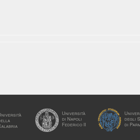
Università
Univer
Università
di Napoli
degli 
della
Federico II
di Par
Calabria