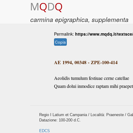
M
Q
D
Q
carmina epigraphica
, supplementa
Permalink:
https://www.mqdq.it/textsc
Copia
AE 1994, 00348 - ZPE-100-414
Aeolidis tumulum festiuae cerne catellae
Quam dolui inmodice raptam mihi praepet
Regio I Latium et Campania / Località: Praeneste / Gal
Datazione: 100-200 d.C.
EDCS