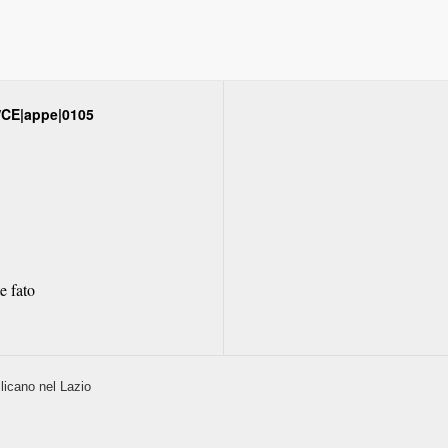
e/CE|appe|0105
e fato
licano nel Lazio