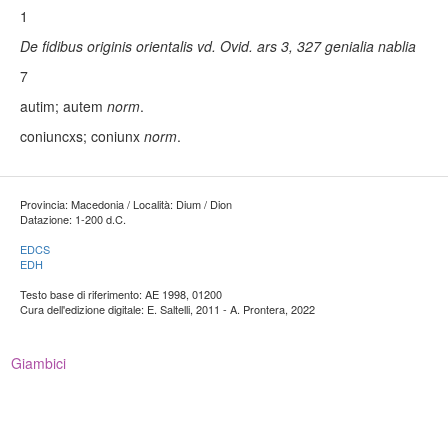
1
De fidibus originis orientalis vd. Ovid. ars 3, 327 genialia nablia
7
autim
; autem
norm
.
coniuncxs
; coniunx
norm
.
Provincia: Macedonia / Località: Dium / Dion
Datazione: 1-200 d.C.
EDCS
EDH
Testo base di riferimento: AE 1998, 01200
Cura dell'edizione digitale: E. Saltelli, 2011 - A. Prontera, 2022
Giambici