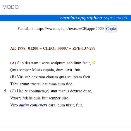
M
Q
D
Q
carmina epigraphica
, supplementa
Permalink:
https://www.mqdq.it/textsce/CE|appe|0069
Copia
AE 1998, 01200
=
CLEOr 00007
=
ZPE-137-297
(A) Sub dextram uxoris sculptum nabilium facit,
Quia semper Musis cupida, dum uixit, fuit.
(B) Viri sub dextram clauem quia sculptam facit,
Tabularium tractauit summa cum fide.
5
(C) Hac re coniuncta(e) sunt manus dextrae duae,
Vxo(r) fidelis quia fuit semper uiro,
Viro
autim
coniuncxs
cara, dum uixit, fuit.