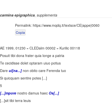
carmina epigraphica
, supplementa
Permalink:
https://www.mqdq.it/textsce/CE|appe|0060
Copia
AE 1999, 01230
=
CLEDalm 00002
=
Kurilic 00118
Posuit tibi dona frater quia longe a patria
Te cecidisse dolet optaram uiuo potius
Dare
ui[na...]
non obito care Ferenda tuo
Si quicquam sentire potes [...]
5
[...]mpore
nostro damus haec
Os[...]
[...]sit tibi terra leuis