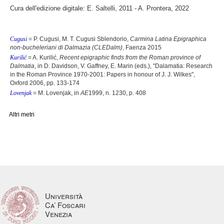
Cura dell'edizione digitale: E. Saltelli, 2011 - A. Prontera, 2022
Cugusi
= P. Cugusi, M. T. Cugusi Sblendorio,
Carmina Latina Epigraphica
non-bucheleriani di Dalmazia (CLEDalm)
, Faenza 2015
Kurilić
= A. Kurilić,
Recent epigraphic finds from the Roman province of
Dalmatia
, in D. Davidson, V. Gaffney, E. Marin (eds.), "Dalamatia: Research
in the Roman Province 1970-2001: Papers in honour of J. J. Wilkes",
Oxford 2006, pp. 133-174
Lovenjak
= M. Lovenjak, in
AE
1999, n. 1230, p. 408
Altri metri
Università
Ca’ Foscari
Venezia