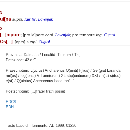
3
ui[na
suppl
.
,
Kurilić
Lovenjak
5
[...]mpore
; [pro le]pore
coni
.
; pro tempore
leg
.
Lovenjak
Cugusi
Os[...]
; [opto]
suppl
.
Cugusi
Provincia: Dalmatia / Località: Tilurium / Trilj
Datazione: 42 d.C.
Praescriptum: L(ucius) Ancharenus Q(uinti) f(ilius) / Ser(gia) Laranda
mil(es) / leg(ionis) VII ann(orum) XL stip(endiorum) XXI / h(ic) s(itus)
e(st) / Q(uintus) Ancharenus haec tan[...]
Postscriptum: [...]frater fratri posuit
EDCS
EDH
Testo base di riferimento: AE 1999, 01230