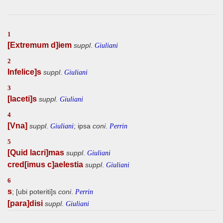
1
[Extremum d]iem
suppl
.
Giuliani
2
Infelice]s
suppl
.
Giuliani
3
[Iaceti]s
suppl
.
Giuliani
4
[Vna]
suppl
.
; ipsa
coni
.
Giuliani
Perrin
5
[Quid lacri]mas
suppl
.
Giuliani
cred[imus c]aelestia
suppl
.
Giuliani
6
s
; [ubi poteriti]s
coni
.
Perrin
[para]disi
suppl
.
Giuliani