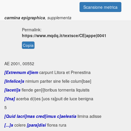
Scansione metrica
carmina epigraphica
, supplementa
Permalink:
https://www.mqdq.it/textsce/CE|appe|0041
Copia
AE 2001, 00552
[Extremum d]iem
carpunt Litora et Prenestina
[Infelice]s
nimium pariter sine felle colum[bae]
[Iaceti]s
flende gen[i]toribus tormenta liquistis
[Vna]
acerba d(i)es [uos ra]puit de luce benigna
5
[Quid lacri]mas
cred[imus
c]aelestia
limina adisse
[...]s
colere
[para]disi
florea rura