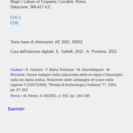
Regio I Latium et Cmpania / Località: Roma
Datazione: 366-417 d.C.
EDCS
EDB
Testo base di riferimento: AE 2001, 00552
Cura dell'edizione digitale: E. Saltelli, 2011 - A. Prontera, 2022
Giuliani
= R. Giuliani - F. Maria Tommasi - M. Giannitrapani - M.
Ricciardi,
Nuove indagini nella catacomba della ex vigna Chiaraviglio
sulla via Appia antica. Relazione delle campagne di scavo nella
regione F (1997/1999)
, "Rivista di Archeologia Cristiana" 77, 2001,
pp. 97-362
Perrin
= M. Perrin, in
AE
2001, n. 552, pp. 184-185
Esametri