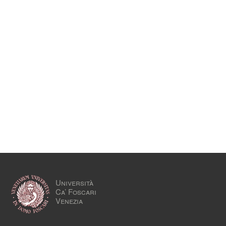
Università
Ca’ Foscari
Venezia