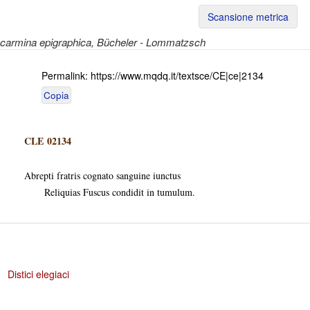
Scansione metrica
carmina epigraphica
, Bücheler - Lommatzsch
Permalink:
https://www.mqdq.it/textsce/CE|ce|2134
Copia
CLE 02134
Abrepti fratris cognato sanguine iunctus
Reliquias Fuscus condidit in tumulum.
Distici elegiaci