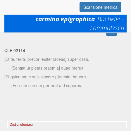
Scansione metrica
carmina epigraphica
, Bücheler -
Lommatzsch
Permalink:
https://www.mqdq.it/textsce/CE|ce|2114
Copia
CLE 02114
[Et te, terra, precor leuiter iaceas] super ossa,
[Sentiat ut pietas praemia] quae meruit,
[Et quicumque suis sincere p]raestat honore,
[Felicem cursum perferat a]d superos.
Distici elegiaci