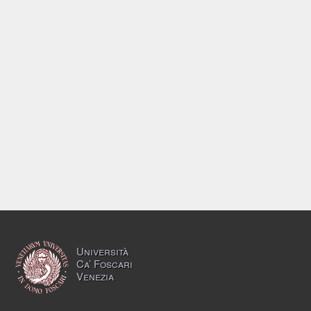
Università
Ca’ Foscari
Venezia