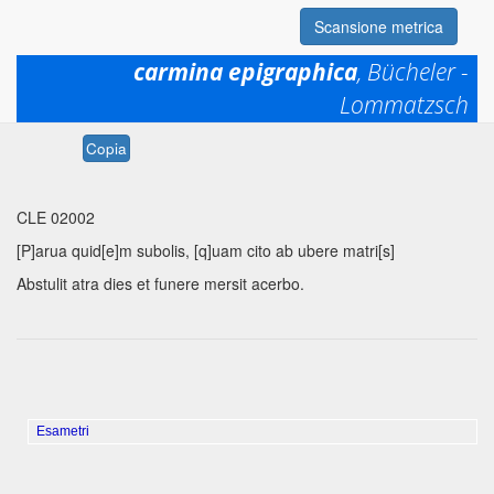
Scansione metrica
carmina epigraphica
, Bücheler -
Lommatzsch
Permalink:
https://www.mqdq.it/textsce/CE|ce|2002
Copia
CLE 02002
[P]arua quid[e]m subolis, [q]uam cito ab ubere matri[s]
Abstulit atra dies et funere mersit acerbo.
Esametri