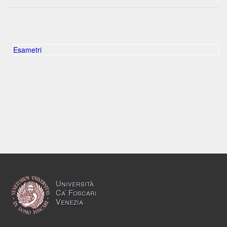
Esametri
Università
Ca’ Foscari
Venezia