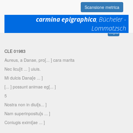
Scansione metrica
carmina epigraphica
, Bücheler -
Lommatzsch
Permalink:
https://www.mqdq.it/textsce/CE|ce|1983
Copia
CLE 01983
Aureus, a Danae, pro[... ] cara marita
Nec licu[it ... ] uiuis.
Mi dulcis Dana[e ... ]
[... ] possunt animae eg[... ]
5
Nostra non in diui[s... ]
Nam superinpositu[s ... ]
Coniugis eximi[ae ... ]