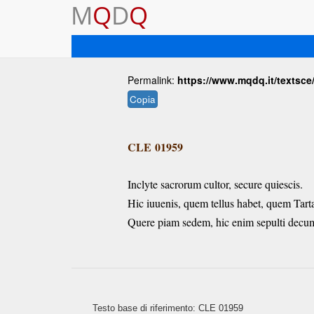
M
Q
D
Q
Permalink:
https://www.mqdq.it/textsce
Copia
CLE 01959
Inclyte sacrorum cultor, secure quiescis.
Hic iuuenis, quem tellus habet, quem Tarta
Quere piam sedem, hic enim sepulti decu
Testo base di riferimento: CLE 01959