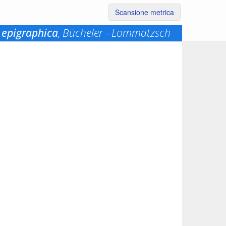
Scansione metrica
 epigraphica
, Bücheler - Lommatzsch