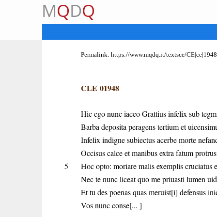
M
Q
D
Q
Permalink:
https://www.mqdq.it/textsce/CE|ce|1948
CLE 01948
Hic ego nunc iaceo Grattius infelix sub tegmi
Barba deposita peragens tertium et uicens
Infelix indigne subiectus acerbe morte nefan
Occisus calce et manibus extra fatum protrus
5
Hoc opto: moriare malis exemplis cruciatus e
Nec te nunc liceat quo me priuasti lumen uid
Et tu des poenas quas meruist[i] defensus ini
Vos nunc conse[... ]