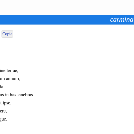
carmina
Copia
ne terrae,
imum annum,
da
us in has tenebras.
t ipse,
ere,
que.