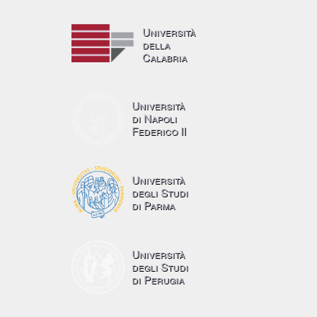
Università
della
Calabria
Università
di Napoli
Federico II
Università
degli Studi
di Parma
Università
degli Studi
di Perugia