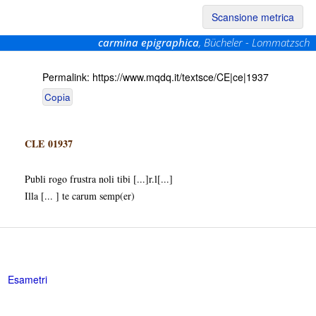
Scansione metrica
carmina epigraphica
, Bücheler - Lommatzsch
Permalink:
https://www.mqdq.it/textsce/CE|ce|1937
Copia
CLE 01937
Publi rogo frustra noli tibi [...]r.l[...]
Illa [... ] te carum semp(er)
Esametri