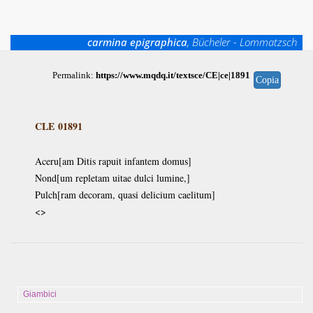
carmina epigraphica
, Bücheler - Lommatzsch
Permalink:
https://www.mqdq.it/textsce/CE|ce|1891
Copia
CLE 01891
Aceru[am Ditis rapuit infantem domus]
Nond[um repletam uitae dulci lumine,]
Pulch[ram decoram, quasi delicium caelitum]
<>
Giambici