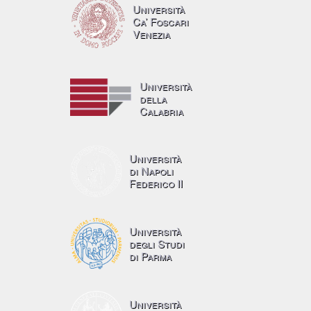
Università
Ca’ Foscari
Venezia
Università
della
Calabria
Università
di Napoli
Federico II
Università
degli Studi
di Parma
Università