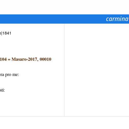
carmina
ce|1841
0104
=
Masaro-2017, 00010
era pro me:
ti: