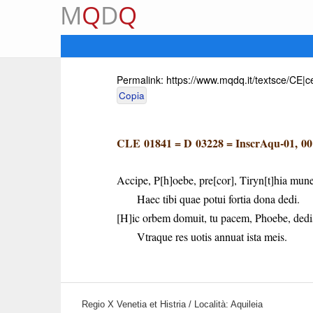
M
Q
D
Q
Permalink:
https://www.mqdq.it/textsce/CE|
Copia
CLE 01841
=
D 03228
=
InscrAqu-01, 0
Accipe, P[h]oebe, pre[cor], Tiryn[t]hia mun
Haec tibi quae potui fortia dona dedi.
[H]ic orbem domuit, tu pacem, Phoebe, dedis
Vtraque res uotis annuat ista meis.
Regio X Venetia et Histria / Località: Aquileia