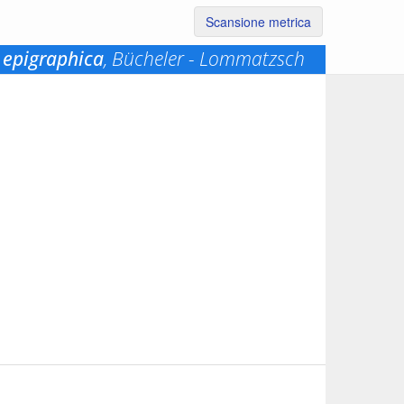
Scansione metrica
 epigraphica
, Bücheler - Lommatzsch