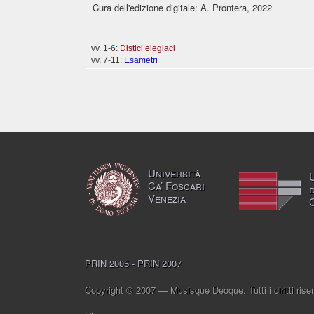
Cura dell'edizione digitale: A. Prontera, 2022
vv. 1-6:
Distici elegiaci
vv. 7-11:
Esametri
Università
Ca’ Foscari
Venezia
PRIN 2005 - PRIN 2007
Copyright © 2007 — Musisque Deoque. Tutti i diritti riser