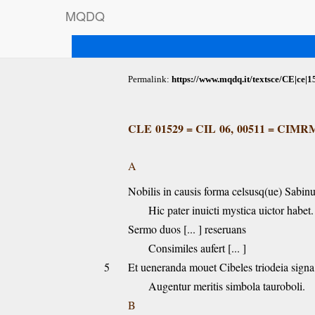
M
Q
D
Q
Permalink:
https://www.mqdq.it/textsce/CE|ce|1
CLE 01529
=
CIL 06, 00511
=
CIMRM-
A
Nobilis in causis forma celsusq(ue) Sabin
Hic pater inuicti mystica uictor habet.
Sermo duos [... ] reseruans
Consimiles aufert [... ]
5
Et ueneranda mouet Cibeles triodeia signa
Augentur meritis simbola tauroboli.
B