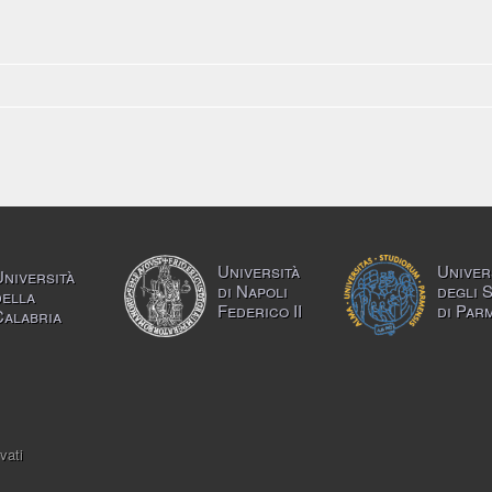
Università
Univer
Università
di Napoli
degli 
della
Federico II
di Par
Calabria
vati