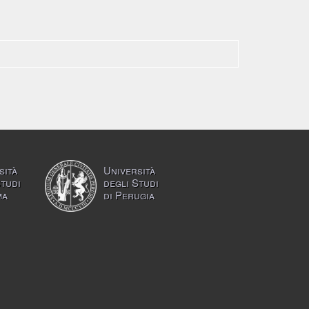
sità
Università
Studi
degli Studi
ma
di Perugia