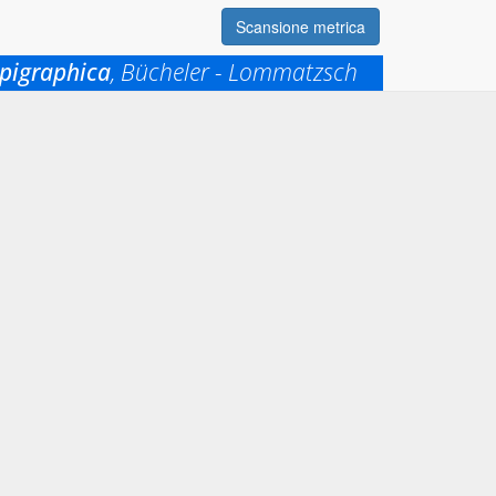
Scansione metrica
pigraphica
, Bücheler - Lommatzsch