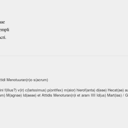
nae
templi
cri.
ttidi Menotuuran(n)o s(acrum)
i f(ilius?) v(ir) c(larissimus) p(ontifex) m(aior) hierof(anta) d(eae) Hecat(ae) a
(eum) M(agnae) Id(aeae) et Attidis Menoturan(n)i et aram IIII Id(us) Mart(ias) 