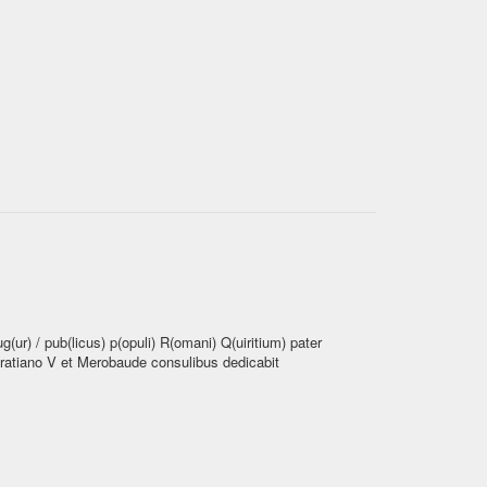
ug(ur) / pub(licus) p(opuli) R(omani) Q(uiritium) pater
/ Gratiano V et Merobaude consulibus dedicabit