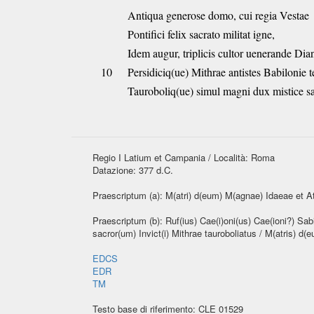
Antiqua generose domo, cui regia Vestae
Pontifici felix sacrato militat igne,
Idem augur, triplicis cultor uenerande Dia
10
Persidiciq(ue) Mithrae antistes Babilonie 
Tauroboliq(ue) simul magni dux mistice sa
Regio I Latium et Campania / Località: Roma
Datazione: 377 d.C.
Praescriptum (a): M(atri) d(eum) M(agnae) Idaeae et A
Praescriptum (b): Ruf(ius) Cae(i)oni(us) Cae(ioni?) Sabin
sacror(um) Invict(i) Mithrae tauroboliatus / M(atris) d
EDCS
EDR
TM
Testo base di riferimento: CLE 01529