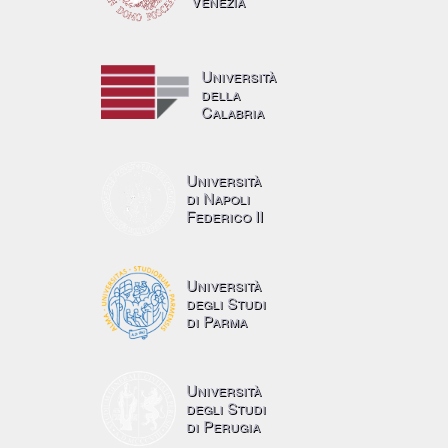
Venezia
Università
della
Calabria
Università
di Napoli
Federico II
Università
degli Studi
di Parma
Università
degli Studi
di Perugia