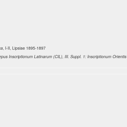
ca
, I-II, Lipsiae 1895-1897
pus Inscriptionum Latinarum (CIL), III. Suppl. 1: Inscriptionum Orienti