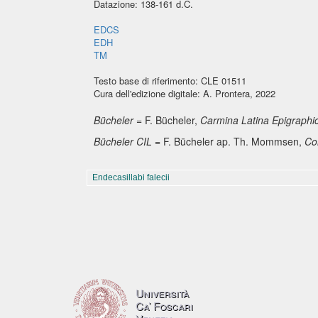
Datazione: 138-161 d.C.
EDCS
EDH
TM
Testo base di riferimento: CLE 01511
Cura dell'edizione digitale: A. Prontera, 2022
Bücheler
= F. Bücheler,
Carmina Latina Epigraphi
Bücheler CIL
= F. Bücheler ap. Th. Mommsen,
Cor
Endecasillabi falecii
Università
Ca’ Foscari