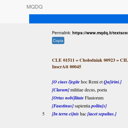
M
Q
D
Q
Permalink:
https://www.mqdq.it/textsce
Copia
CLE 01511
=
Cholodniak 00923
=
CIL
InscrAtt 00045
[O ciues l]egite
hoc Remi et
Qu[irini.]
[Clarum]
militiae decus, poeta
[Ortus nobi]litate
Flauiorum
[Faustinus]
sapientia
politu[s]
5
[In terra ci]nis
hac
[iacet sepultus.]