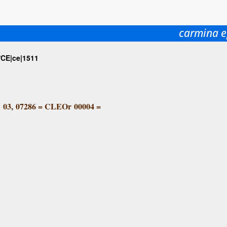
carmina e
/CE|ce|1511
 03, 07286
=
CLEOr 00004
=