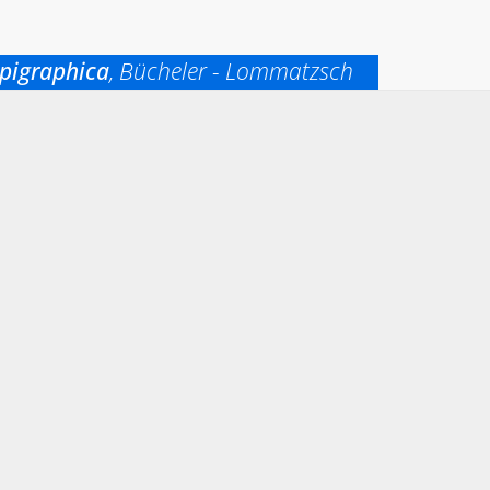
pigraphica
, Bücheler - Lommatzsch