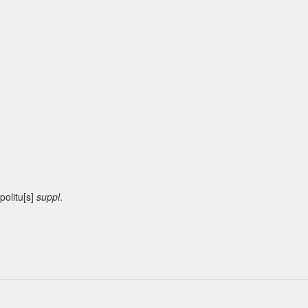
 politu[s]
suppl
.