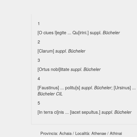
1
[O ciues l]egite ... Qu[irini.]
suppl.
Bücheler
2
[Clarum]
suppl
.
Bücheler
3
[Ortus nobi]litate
suppl
.
Bücheler
4
[Faustinus] ... politu[s]
suppl
.
Bücheler
; [Ursinus] ...
Bücheler CIL
5
[In terra ci]nis ... [iacet sepultus.]
suppl
.
Bücheler
Provincia: Achaia / Località: Athenae / Athinai