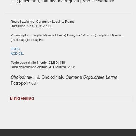
[...]
; [discrimen, tuta sed hic requies.]
rest
.
Cholodniak
Regio I Latium et Camania / Località: Roma
Datazione: 27 a.C.-312 d.C.
Praescriptum: Turpilia M(arci) l(iberta) Dionysia / M(arcus) Turpilius M(arci) |
(mulieris) l(ibertus) Ero
EDCS
ACE-CIL
Testo base di riferimento: CLE 01488
Cura dell'edizione digitale: A. Prontera, 2022
Cholodniak
= J. Cholodniak,
Carmina Sepulcralia Latina
,
Petropoli 1897
Distici elegiaci