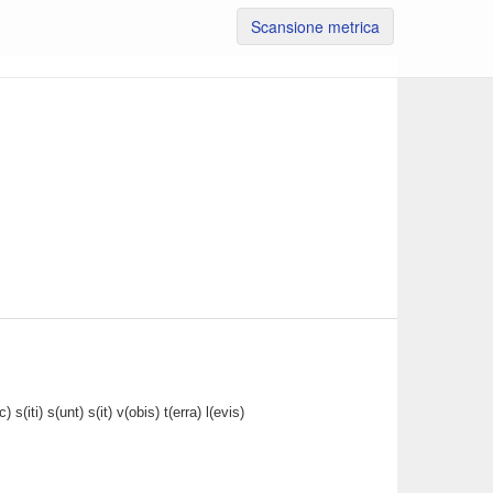
Scansione metrica
iti) s(unt) s(it) v(obis) t(erra) l(evis)