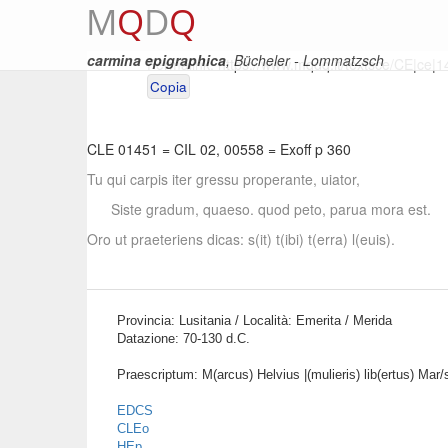
M
Q
D
Q
carmina epigraphica
, Bücheler - Lommatzsch
Permalink:
https://www.mqdq.it/textsce/CE|ce|
Copia
CLE 01451
=
CIL 02, 00558
=
Exoff p 360
Tu qui carpis iter gressu properante, uiator,
Siste gradum, quaeso. quod peto, parua mora est.
Oro ut praeteriens dicas: s(it) t(ibi) t(erra) l(euis).
Provincia: Lusitania / Località: Emerita / Merida
Datazione: 70-130 d.C.
Praescriptum: M(arcus) Helvius |(mulieris) lib(ertus) Mar/su
EDCS
CLEo
HEp