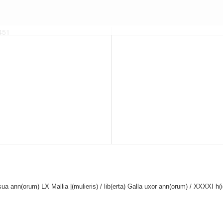
1451
a ann(orum) LX Mallia |(mulieris) / lib(erta) Galla uxor ann(orum) / XXXXI h(ic) s(