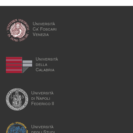
Università
Ca’ Foscari
Venezia
Università
della
Calabria
Università
di Napoli
Federico II
Università
degli Studi