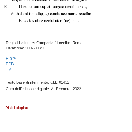
10
Haec iterum cupiat iungere membra suis,
Vt thalami tumuliq(ue) comis nec morte reuellar
Et socios uitae nectat uterq(ue) cinis.
Regio I Latium et Campania / Località: Roma
Datazione: 500-600 d.C.
EDCS
EDB
TM
Testo base di riferimento: CLE 01432
Cura dell'edizione digitale: A. Prontera, 2022
Distici elegiaci