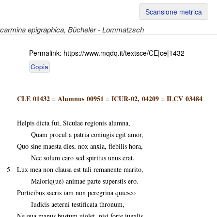
Scansione metrica
carmina epigraphica
, Bücheler - Lommatzsch
Permalink:
https://www.mqdq.it/textsce/CE|ce|1432
Copia
CLE 01432
=
Alumnus 00951
=
ICUR-02, 04209
=
ILCV 03484
Helpis dicta fui, Siculae regionis alumna,
Quam procul a patria coniugis egit amor,
Quo sine maesta dies, nox anxia, flebilis hora,
Nec solum caro sed spiritus unus erat.
5
Lux mea non clausa est tali remanente marito,
Maioriq(ue) animae parte superstis ero.
Porticibus sacris iam non peregrina quiesco
Iudicis aeterni testificata thronum,
Ne qua manus bustum uiolet, nisi forte iugalis