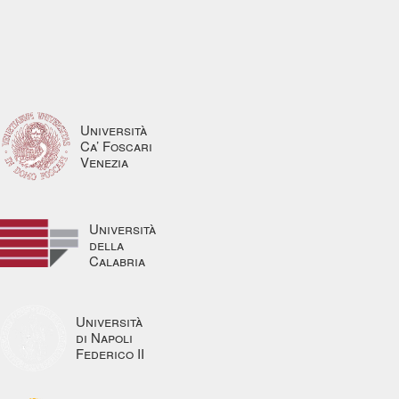
Università
Ca’ Foscari
Venezia
Università
della
Calabria
Università
di Napoli
Federico II