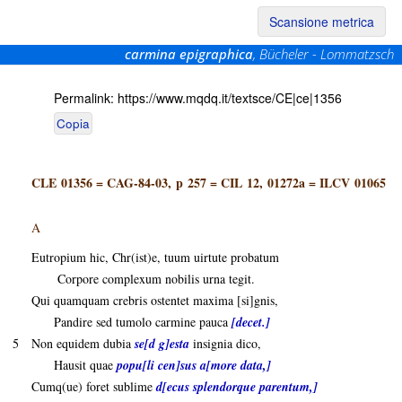
Scansione metrica
carmina epigraphica
, Bücheler - Lommatzsch
Permalink:
https://www.mqdq.it/textsce/CE|ce|1356
Copia
CLE 01356
=
CAG-84-03, p 257
=
CIL 12, 01272a
=
ILCV 01065
A
Eutropium hic, Chr(ist)e, tuum uirtute probatum
Corpore complexum nobilis urna tegit.
Qui quamquam crebris ostentet maxima [si]gnis,
Pandire sed tumolo carmine pauca
[decet.]
5
Non equidem dubia
se[d g]esta
insignia dico,
Hausit quae
popu[li cen]sus a[more data,]
Cumq(ue) foret sublime
d[ecus splendorque parentum,]