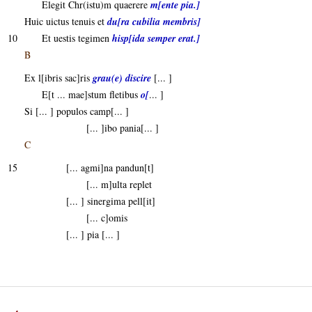
Elegit Chr(istu)m quaerere
m[ente pia.]
Huic uictus tenuis et
du[ra cubilia membris]
10
Et uestis tegimen
hisp[ida semper erat.]
B
Ex l[ibris sac]ris
grau(e) discire
[... ]
E[t ... mae]stum fletibus
o[
... ]
Si [... ] populos camp[... ]
[... ]ibo pania[... ]
C
15
[... agmi]na pandun[t]
[... m]ulta replet
[... ] sinergima pell[it]
[... c]omis
[... ] pia [... ]