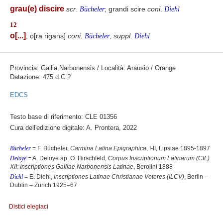
grau(e) discire
scr
.
; grandi scire
coni
.
Bücheler
Diehl
12
o[...]
; o[ra rigans]
coni.
,
suppl.
Bücheler
Diehl
Provincia: Gallia Narbonensis / Località: Arausio / Orange
Datazione: 475 d.C.?
EDCS
Testo base di riferimento: CLE 01356
Cura dell'edizione digitale: A. Prontera, 2022
Bücheler
= F. Bücheler,
Carmina Latina Epigraphica
, I-II, Lipsiae 1895-1897
Deloye
= A. Deloye ap. O. Hirschfeld,
Corpus Inscriptionum Latinarum (CIL)
XII: Inscriptiones Galliae Narbonensis Latinae
, Berolini 1888
Diehl
= E. Diehl,
Inscriptiones Latinae Christianae Veteres (ILCV)
, Berlin –
Dublin – Zürich 1925–67
Distici elegiaci