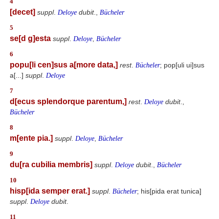
4
[decet]
suppl
.
dubit
.,
Deloye
Bücheler
5
se[d g]esta
suppl
.
,
Deloye
Bücheler
6
popu[li cen]sus a[more data,]
rest
.
; pop[uli ui]sus
Bücheler
a[...]
suppl
.
Deloye
7
d[ecus splendorque parentum,]
rest
.
dubit
.,
Deloye
Bücheler
8
m[ente pia.]
suppl
.
,
Deloye
Bücheler
9
du[ra cubilia membris]
suppl
.
dubit
.,
Deloye
Bücheler
10
hisp[ida semper erat.]
suppl
.
; his[pida erat tunica]
Bücheler
suppl
.
dubit
.
Deloye
11