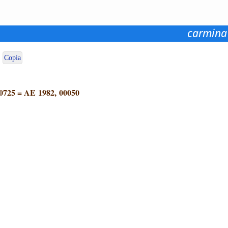
carmina
Copia
0725
=
AE 1982, 00050