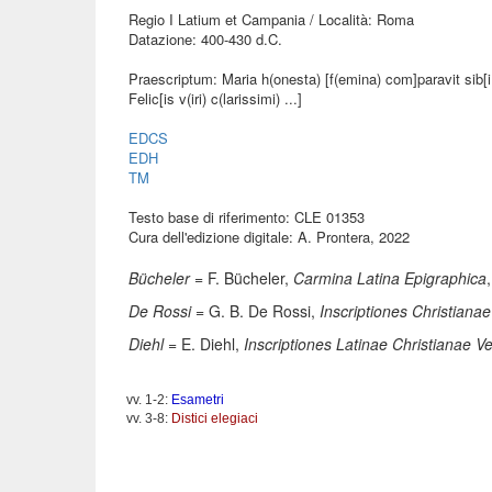
Regio I Latium et Campania / Località: Roma
Datazione: 400-430 d.C.
Praescriptum: Maria h(onesta) [f(emina) com]paravit sib[i l
Felic[is v(iri) c(larissimi) ...]
EDCS
EDH
TM
Testo base di riferimento: CLE 01353
Cura dell'edizione digitale: A. Prontera, 2022
Bücheler
= F. Bücheler,
Carmina Latina Epigraphica
De Rossi
= G. B. De Rossi,
Inscriptiones Christiana
Diehl
= E. Diehl,
Inscriptiones Latinae Christianae V
vv. 1-2:
Esametri
vv. 3-8:
Distici elegiaci