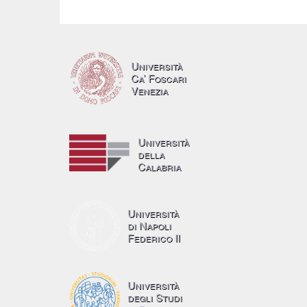
Università
Ca’ Foscari
Venezia
Università
della
Calabria
Università
di Napoli
Federico II
Università
degli Studi