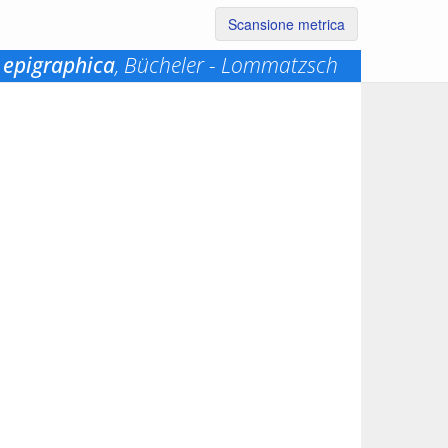
Scansione metrica
 epigraphica
, Bücheler - Lommatzsch