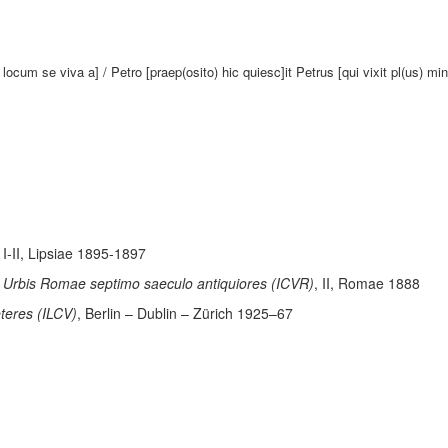
ocum se viva a] / Petro [praep(osito) hic quiesc]it Petrus [qui vixit pl(us) min(u
, I-II, Lipsiae 1895-1897
e Urbis Romae septimo saeculo antiquiores (ICVR)
, II, Romae 1888
eteres (ILCV)
, Berlin – Dublin – Zürich 1925–67