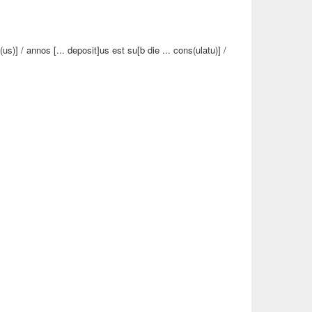
s)] / annos [... deposit]us est su[b die ... cons(ulatu)] /