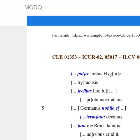
M
Q
D
Q
Permalink:
https://www.mqdq.it/textsce/CE|ce|1353
CLE 01353
=
ICUR-02, 05017
=
ILCV 0
[... pat]re
cretus Hyg[in]o
[... Sy]racusis
[...
]cellius
hoc fu[it ... ]
[... pr]otinus ex atauis
5
[... ] Germanus
nobile e[
... ]
[... term]inat
oceanus
[...
]um
me Roma latin[is]
[... ue]rsibus erudiit.