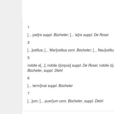
1
[... pat]re
suppl
.
Bücheler
; [... la]re
suppl
.
De Rossi
3
[...]cellius
; [... Mar]cellius
coni
.
Bücheler
; [... Nau]celli
5
nobile e[...]
; nobile c[orpus]
suppl
.
De Rossi
; nobile c[
Bücheler
,
suppl.
Diehl
6
[... term]inat
suppl
.
Bücheler
7
[...]um
; [... puer]um
coni.
Bücheler
,
suppl.
Diehl