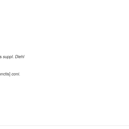
us
suppl
.
Diehl
unctis]
coni
.