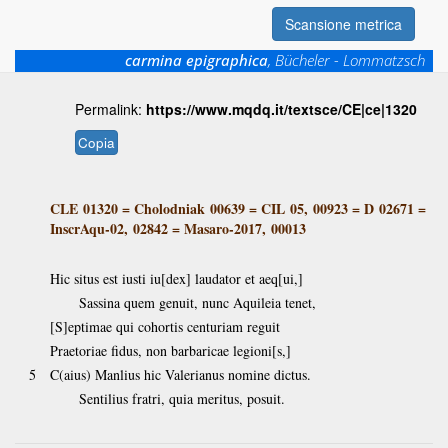
Scansione metrica
carmina epigraphica
, Bücheler - Lommatzsch
Permalink:
https://www.mqdq.it/textsce/CE|ce|1320
Copia
CLE 01320
=
Cholodniak 00639
=
CIL 05, 00923
=
D 02671
=
InscrAqu-02, 02842
=
Masaro-2017, 00013
Hic situs est iusti iu[dex] laudator et aeq[ui,]
Sassina quem genuit, nunc Aquileia tenet,
[S]eptimae qui cohortis centuriam reguit
Praetoriae fidus, non barbaricae legioni[s,]
5
C(aius) Manlius hic Valerianus nomine dictus.
Sentilius fratri, quia meritus, posuit.