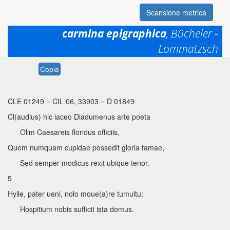
Scansione metrica
carmina epigraphica
, Bücheler -
Lommatzsch
Permalink:
https://www.mqdq.it/textsce/CE|ce|1249
Copia
CLE 01249
=
CIL 06, 33903
=
D 01849
Cl(audius) hic iaceo Diadumenus arte poeta
Olim Caesareis floridus officiis,
Quem numquam cupidae possedit gloria famae,
Sed semper modicus rexit ubique tenor.
5
Hylle, pater ueni, nolo moue(a)re tumultu:
Hospitium nobis sufficit ista domus.