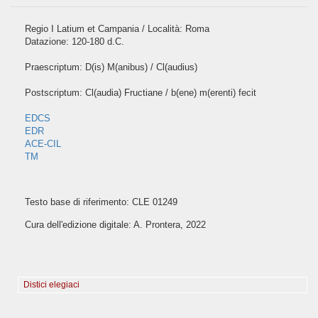
Regio I Latium et Campania / Località: Roma
Datazione: 120-180 d.C.
Praescriptum: D(is) M(anibus) / Cl(audius)
Postscriptum: Cl(audia) Fructiane / b(ene) m(erenti) fecit
EDCS
EDR
ACE-CIL
TM
Testo base di riferimento: CLE 01249
Cura dell'edizione digitale: A. Prontera, 2022
Distici elegiaci