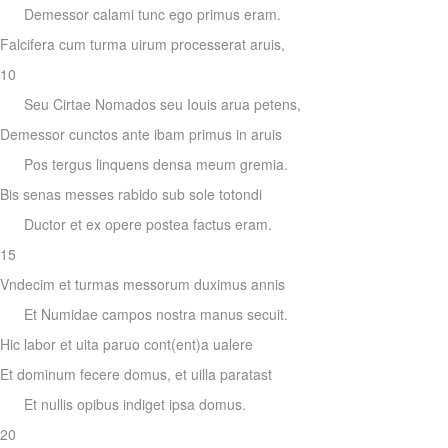
Demessor calami tunc ego primus eram.
Falcifera cum turma uirum processerat aruis,
10
Seu Cirtae Nomados seu Iouis arua petens,
Demessor cunctos ante ibam primus in aruis
Pos tergus linquens densa meum gremia.
Bis senas messes rabido sub sole totondi
Ductor et ex opere postea factus eram.
15
Vndecim et turmas messorum duximus annis
Et Numidae campos nostra manus secuit.
Hic labor et uita paruo cont(ent)a ualere
Et dominum fecere domus, et uilla paratast
Et nullis opibus indiget ipsa domus.
20