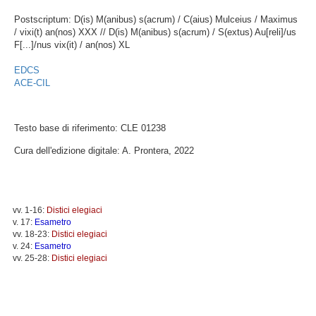
Postscriptum: D(is) M(anibus) s(acrum) / C(aius) Mulceius / Maximus
/ vixi(t) an(nos) XXX // D(is) M(anibus) s(acrum) / S(extus) Au[reli]/us
F[...]/nus vix(it) / an(nos) XL
EDCS
ACE-CIL
Testo base di riferimento: CLE 01238
Cura dell'edizione digitale: A. Prontera, 2022
vv. 1-16:
Distici elegiaci
v. 17:
Esametro
vv. 18-23:
Distici elegiaci
v. 24:
Esametro
vv. 25-28:
Distici elegiaci