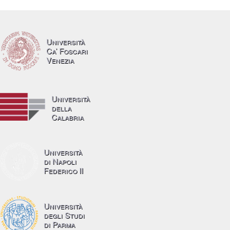
Università
Ca’ Foscari
Venezia
Università
della
Calabria
Università
di Napoli
Federico II
Università
degli Studi
di Parma