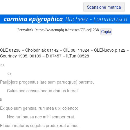
Scansione metrica
carmina epigraphica
, Bücheler - Lommatzsch
Permalink:
https://www.mqdq.it/textsce/CE|ce|1238
Copia
CLE 01238
=
Cholodniak 01142
=
CIL 08, 11824
=
CLENuovo p 122
=
Courtney 1995, 00109
=
D 07457
=
ILTun 00528
<>
<>
Pau[p]ere progenitus lare sum paruoq(ue) parente,
Cuius nec census neque domus fuerat.
5
Ex quo sum genitus, ruri mea uixi colendo:
Nec ruri pausa nec mihi semper erat.
Et cum maturas segetes produxerat annus,