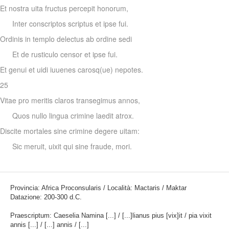
Et nostra uita fructus percepit honorum,
Inter conscriptos scriptus et ipse fui.
Ordinis in templo delectus ab ordine sedi
Et de rusticulo censor et ipse fui.
Et genui et uidi iuuenes carosq(ue) nepotes.
25
Vitae pro meritis claros transegimus annos,
Quos nullo lingua crimine laedit atrox.
Discite mortales sine crimine degere uitam:
Sic meruit, uixit qui sine fraude, mori.
Provincia: Africa Proconsularis / Località: Mactaris / Maktar
Datazione: 200-300 d.C.
Praescriptum: Caeselia Namina [...] / [...]lianus pius [vix]it / pia vixit
annis [...] / [...] annis / [...]