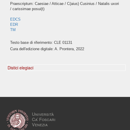
Praescriptum: Caesiae / Atticae / C(aius) Cusinius / Natalis uxori
/ carissimae posui(t)
EDCS
EDR
TM
Testo base di riferimento: CLE 01131
Cura dell'edizione digitale: A. Prontera, 2022
Distici elegiaci
Università
Ca’ Foscari
Venezia