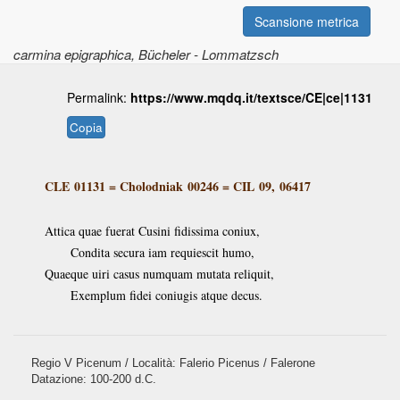
Scansione metrica
carmina epigraphica
, Bücheler - Lommatzsch
Permalink:
https://www.mqdq.it/textsce/CE|ce|1131
Copia
CLE 01131
=
Cholodniak 00246
=
CIL 09, 06417
Attica quae fuerat Cusini fidissima coniux,
Condita secura iam requiescit humo,
Quaeque uiri casus numquam mutata reliquit,
Exemplum fidei coniugis atque decus.
Regio V Picenum / Località: Falerio Picenus / Falerone
Datazione: 100-200 d.C.