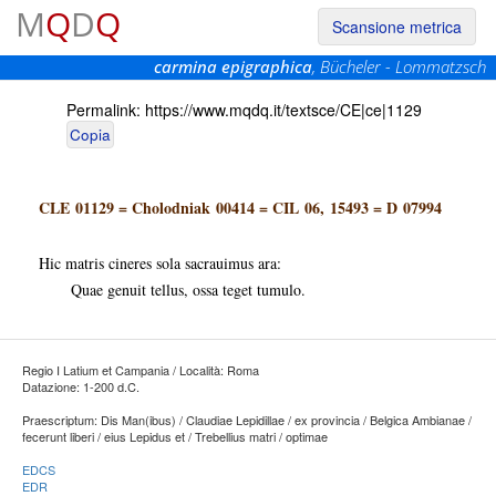
M
Q
D
Q
Scansione metrica
carmina epigraphica
, Bücheler - Lommatzsch
Permalink:
https://www.mqdq.it/textsce/CE|ce|1129
Copia
CLE 01129
=
Cholodniak 00414
=
CIL 06, 15493
=
D 07994
Hic matris cineres sola sacrauimus ara:
Quae genuit tellus, ossa teget tumulo.
Regio I Latium et Campania / Località: Roma
Datazione: 1-200 d.C.
Praescriptum: Dis Man(ibus) / Claudiae Lepidillae / ex provincia / Belgica Ambianae /
fecerunt liberi / eius Lepidus et / Trebellius matri / optimae
EDCS
EDR