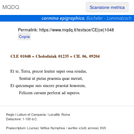
M
Q
D
Q
Scansione metrica
carmina epigraphica
, Bücheler - Lommatzsch
Permalink:
https://www.mqdq.it/textsce/CE|ce|1048
Copia
CLE 01048
=
Cholodniak 01235
=
CIL 06, 09204
Et te, Terra, precor leuiter super ossa residas,
Sentiat ut pietas praemia quae meruit,
Et quicumque suis sincere praestat honorem,
Felicem cursum perferat ad superos.
Regio I Latium et Campania / Località: Roma
Datazione: 1-100 d.C.
Praescriptum: L(ucius) Vettius Nymphius / aurifex v(ixit) a(nnos) XVII