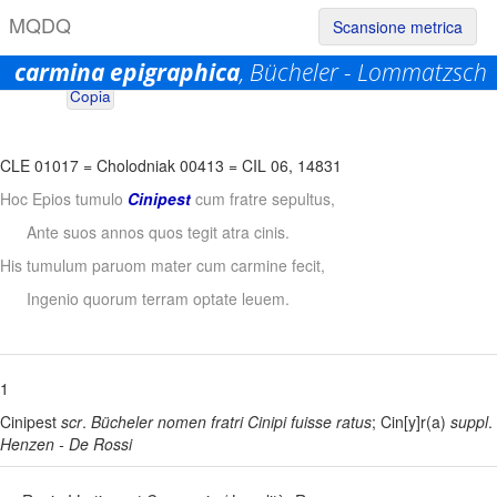
M
Q
D
Q
Scansione metrica
carmina epigraphica
, Bücheler - Lommatzsch
Permalink:
https://www.mqdq.it/textsce/CE|ce|1017
Copia
CLE 01017
=
Cholodniak 00413
=
CIL 06, 14831
Hoc Epios tumulo
Cinipest
cum fratre sepultus,
Ante suos annos quos tegit atra cinis.
His tumulum paruom mater cum carmine fecit,
Ingenio quorum terram optate leuem.
1
Cinipest
scr
.
Bücheler
nomen fratri Cinipi fuisse ratus
; Cin[y]r(a)
suppl
.
Henzen - De Rossi