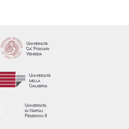
Università
Ca’ Foscari
Venezia
Università
della
Calabria
Università
di Napoli
Federico II