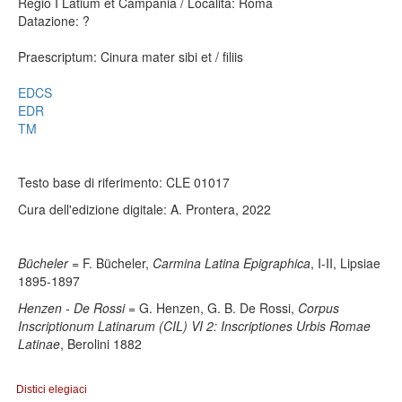
Regio I Latium et Campania / Località: Roma
Datazione: ?
Praescriptum: Cinura mater sibi et / filiis
EDCS
EDR
TM
Testo base di riferimento: CLE 01017
Cura dell'edizione digitale: A. Prontera, 2022
Bücheler
= F. Bücheler,
Carmina Latina Epigraphica
, I-II, Lipsiae
1895-1897
Henzen - De Rossi
= G. Henzen, G. B. De Rossi,
Corpus
Inscriptionum Latinarum (CIL) VI 2: Inscriptiones Urbis Romae
Latinae
, Berolini 1882
Distici elegiaci