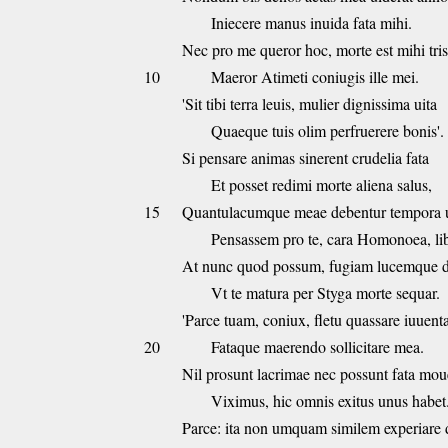
Iniecere manus inuida fata mihi.
Nec pro me queror hoc, morte est mihi tris
10
Maeror Atimeti coniugis ille mei.
'Sit tibi terra leuis, mulier dignissima uita
Quaeque tuis olim perfruerere bonis'.
Si pensare animas sinerent crudelia fata
Et posset redimi morte aliena salus,
15
Quantulacumque meae debentur tempora u
Pensassem pro te, cara Homonoea, lib
At nunc quod possum, fugiam lucemque 
Vt te matura per Styga morte sequar.
'Parce tuam, coniux, fletu quassare iuuen
20
Fataque maerendo sollicitare mea.
Nil prosunt lacrimae nec possunt fata moue
Viximus, hic omnis exitus unus habet
Parce: ita non umquam similem experiare