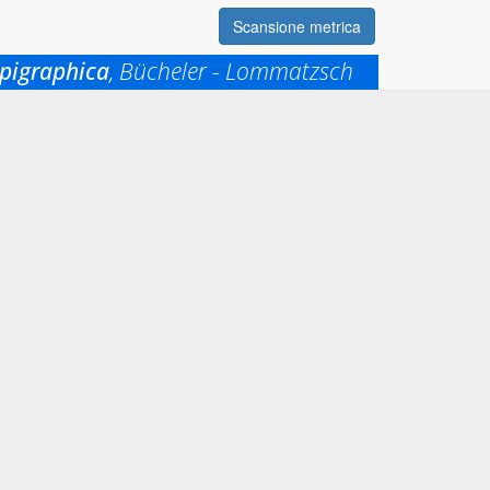
Scansione metrica
pigraphica
, Bücheler - Lommatzsch