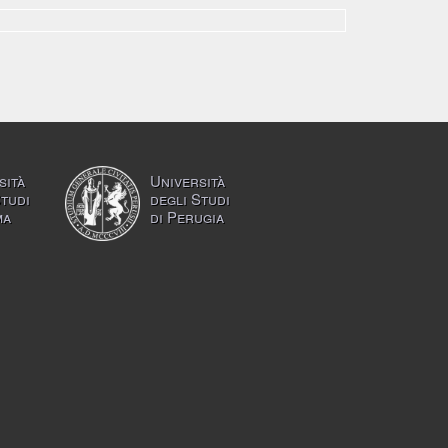
sità
Università
Studi
degli Studi
ma
di Perugia