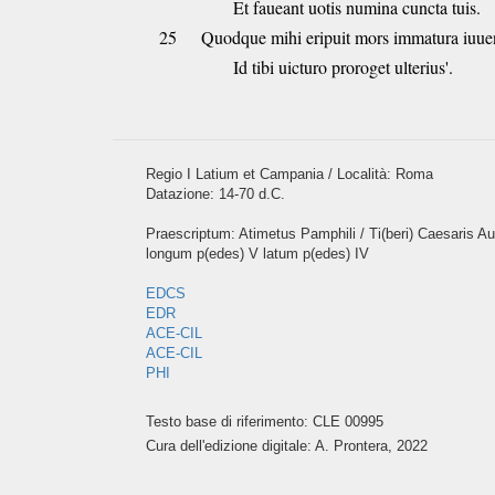
Et faueant uotis numina cuncta tuis.
25
Quodque mihi eripuit mors immatura iuue
Id tibi uicturo proroget ulterius'.
Regio I Latium et Campania / Località: Roma
Datazione: 14-70 d.C.
Praescriptum: Atimetus Pamphili / Ti(beri) Caesaris Aug(u
longum p(edes) V latum p(edes) IV
EDCS
EDR
ACE-CIL
ACE-CIL
PHI
Testo base di riferimento: CLE 00995
Cura dell'edizione digitale: A. Prontera, 2022