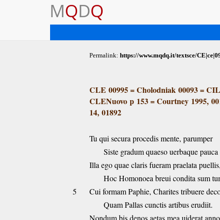
M
Q
D
Q
Permalink:
https://www.mqdq.it/textsce/CE|ce|0
CLE 00995
=
Cholodniak 00093
=
CIL
CLENuovo p 153
=
Courtney 1995, 00
14, 01892
Tu qui secura procedis mente, parumper
Siste gradum quaeso uerbaque pauca 
Illa ego quae claris fueram praelata puellis
Hoc Homonoea breui condita sum tu
5
Cui formam Paphie, Charites tribuere dec
Quam Pallas cunctis artibus erudiit.
Nondum bis denos aetas mea uiderat anno