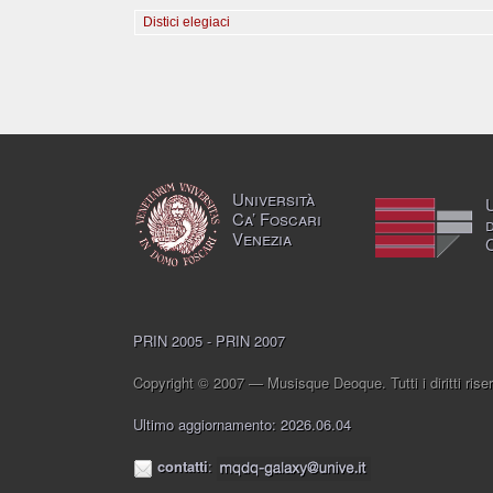
Distici elegiaci
Università
Ca’ Foscari
Venezia
PRIN 2005 - PRIN 2007
Copyright © 2007 — Musisque Deoque. Tutti i diritti riser
Ultimo aggiornamento: 2026.06.04
contatti
: