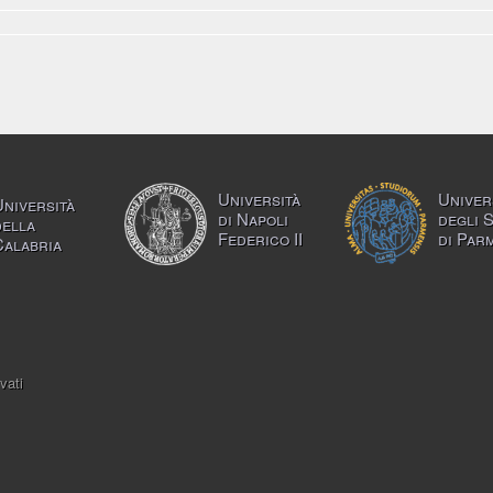
Università
Univer
Università
di Napoli
degli 
della
Federico II
di Par
Calabria
vati