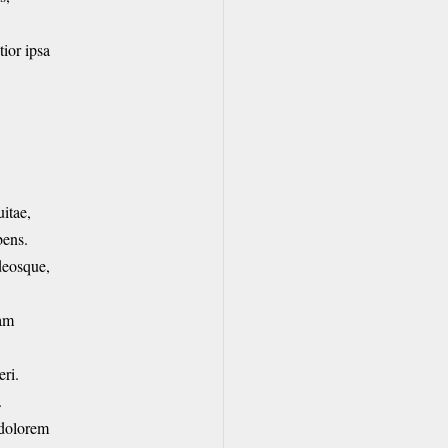
tior ipsa
itae,
ens.
deosque,
tam
ri.
.
 dolorem