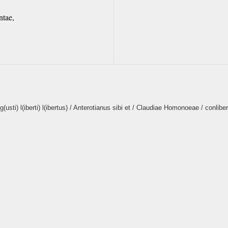
ntae,
sti) l(iberti) l(ibertus) / Anterotianus sibi et / Claudiae Homonoeae / conlibert