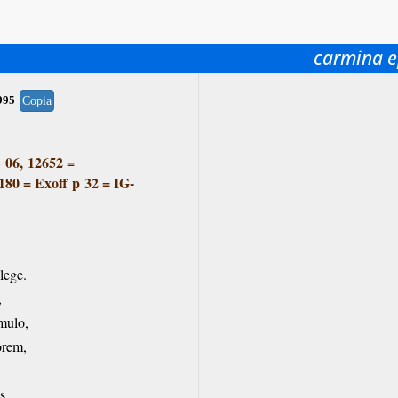
carmina e
995
Copia
 06, 12652
=
180
=
Exoff p 32
=
IG-
lege.
,
mulo,
orem,
s,