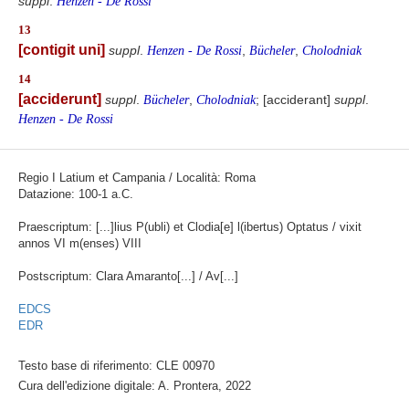
suppl
.
Henzen - De Rossi
13
[contigit uni]
suppl
.
,
,
Henzen - De Rossi
Bücheler
Cholodniak
14
[acciderunt]
suppl
.
,
; [acciderant]
suppl
.
Bücheler
Cholodniak
Henzen - De Rossi
Regio I Latium et Campania / Località: Roma
Datazione: 100-1 a.C.
Praescriptum: [...]lius P(ubli) et Clodia[e] l(ibertus) Optatus / vixit
annos VI m(enses) VIII
Postscriptum: Clara Amaranto[...] / Av[...]
EDCS
EDR
Testo base di riferimento: CLE 00970
Cura dell'edizione digitale: A. Prontera, 2022