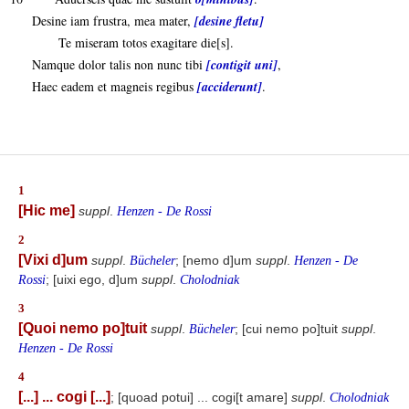
Desine iam frustra, mea mater,
[desine fletu]
Te miseram totos exagitare die[s].
Namque dolor talis non nunc tibi
[contigit uni]
,
Haec eadem et magneis regibus
[acciderunt]
.
1
[Hic me]
suppl
.
Henzen - De Rossi
2
[Vixi d]um
suppl
.
; [nemo d]um
suppl
.
Bücheler
Henzen - De
; [uixi ego, d]um
suppl
.
Rossi
Cholodniak
3
[Quoi nemo po]tuit
suppl
.
; [cui nemo po]tuit
suppl
.
Bücheler
Henzen - De Rossi
4
[...] ... cogi [...]
; [quoad potui] ... cogi[t amare]
suppl
.
Cholodniak