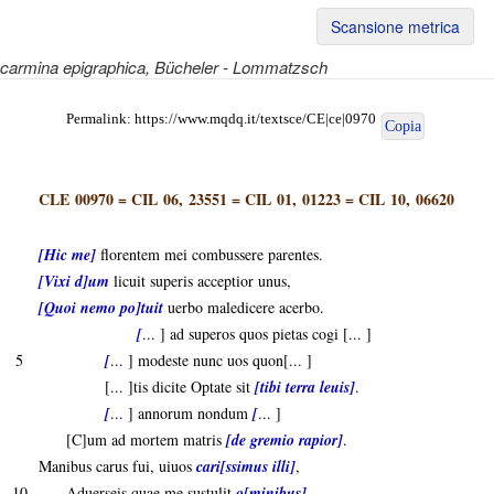
Scansione metrica
carmina epigraphica
, Bücheler - Lommatzsch
Permalink:
https://www.mqdq.it/textsce/CE|ce|0970
Copia
CLE 00970
=
CIL 06, 23551
=
CIL 01, 01223
=
CIL 10, 06620
[Hic me]
florentem mei combussere parentes.
[Vixi d]um
licuit superis acceptior unus,
[Quoi nemo po]tuit
uerbo maledicere acerbo.
[
... ] ad superos quos pietas cogi [... ]
5
[
... ] modeste nunc uos quon[... ]
[... ]tis dicite Optate sit
[tibi terra leuis]
.
[
... ] annorum nondum
[
... ]
[C]um ad mortem matris
[de gremio rapior]
.
Manibus carus fui, uiuos
cari[ssimus illi]
,
10
Aduerseis quae me sustulit
o[minibus]
.