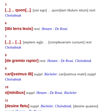
5
[...] ... quon[...]
; [uixi ego] ... quon[iam titulum istum]
rest
.
Cholodniak
6
[tibi terra leuis]
rest
.
Henzen - De Rossi
7
[...] ... [...]
; [septem eg]o ... [compleueram cursum]
rest
.
Cholodniak
8
[de gremio rapior]
rest
.
,
Henzen - De Rossi
Cholodniak
9
cari[ssimus illi]
suppl
.
; cari[ssimus matri]
suppl
.
Bücheler
Cholodniak
10
o[minibus]
suppl
.
,
Henzen - De Rossi
Bücheler
11
[desine fletu]
suppl
.
,
; [desine quaeso]
Bücheler
Cholodniak