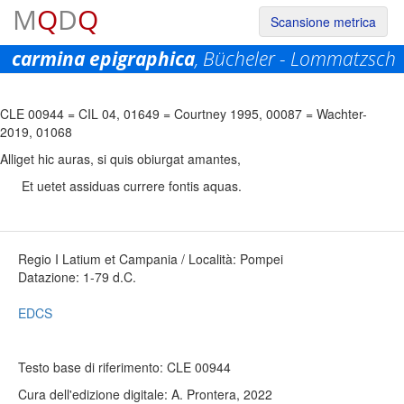
M
Q
D
Q
Scansione metrica
carmina epigraphica
, Bücheler - Lommatzsch
Permalink:
https://www.mqdq.it/textsce/CE|ce|0944
Copia
CLE 00944
=
CIL 04, 01649
=
Courtney 1995, 00087
=
Wachter-
2019, 01068
Alliget hic auras, si quis obiurgat amantes,
Et uetet assiduas currere fontis aquas.
Regio I Latium et Campania / Località: Pompei
Datazione: 1-79 d.C.
EDCS
Testo base di riferimento: CLE 00944
Cura dell'edizione digitale: A. Prontera, 2022