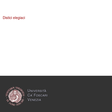
Distici elegiaci
Università
Ca’ Foscari
Venezia