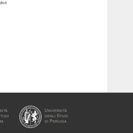
dicit
sità
Università
Studi
degli Studi
ma
di Perugia