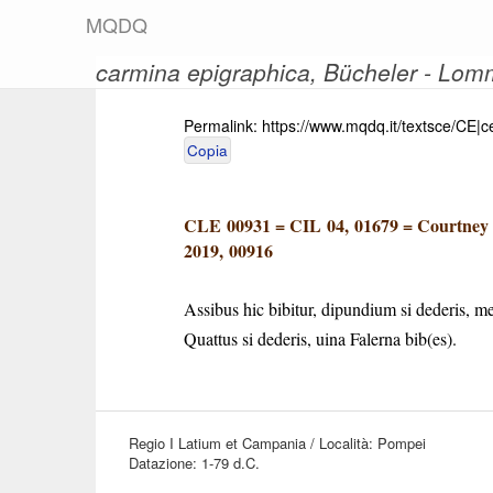
M
Q
D
Q
carmina epigraphica
, Bücheler - Lo
Permalink:
https://www.mqdq.it/textsce/CE|
Copia
CLE 00931
=
CIL 04, 01679
=
Courtney 
2019, 00916
Assibus hic bibitur, dipundium si dederis, me
Quattus si dederis, uina Falerna bib(es).
Regio I Latium et Campania / Località: Pompei
Datazione: 1-79 d.C.