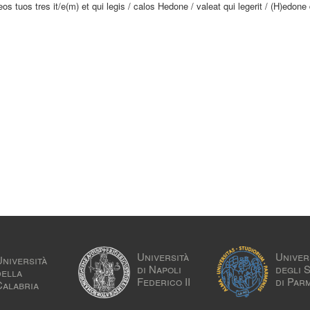
s tuos tres it/e(m) et qui legis / calos Hedone / valeat qui legerit / (H)edone 
Università
Univer
Università
di Napoli
degli 
della
Federico II
di Par
Calabria