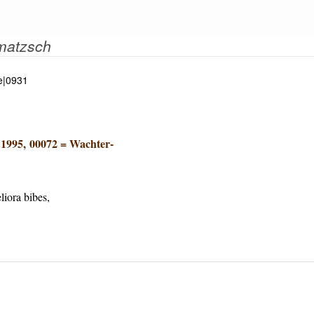
mmatzsch
ce|0931
1995, 00072
=
Wachter-
liora bibes,