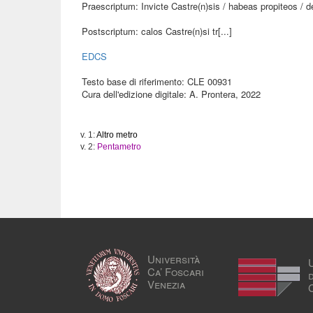
Praescriptum: Invicte Castre(n)sis / habeas propiteos / deo
Postscriptum: calos Castre(n)si tr[...]
EDCS
Testo base di riferimento: CLE 00931
Cura dell'edizione digitale: A. Prontera, 2022
v. 1:
Altro metro
v. 2:
Pentametro
Università
Ca’ Foscari
Venezia