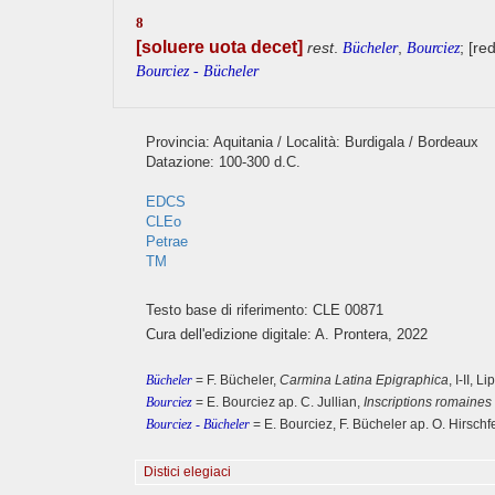
8
[soluere uota decet]
rest
.
,
; [re
Bücheler
Bourciez
Bourciez - Bücheler
Provincia: Aquitania / Località: Burdigala / Bordeaux
Datazione: 100-300 d.C.
EDCS
CLEo
Petrae
TM
Testo base di riferimento: CLE 00871
Cura dell'edizione digitale: A. Prontera, 2022
Bücheler
= F. Bücheler,
Carmina Latina Epigraphica
, I-II, 
Bourciez
= E. Bourciez ap. C. Jullian,
Inscriptions romaine
Bourciez - Bücheler
= E. Bourciez, F. Bücheler ap. O. Hirsch
Distici elegiaci