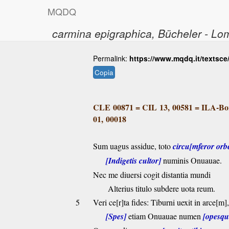
M
Q
D
Q
carmina epigraphica
, Bücheler - L
Permalink:
https://www.mqdq.it/textsce
Copia
CLE 00871
=
CIL 13, 00581
=
ILA-Bo
01, 00018
Sum uagus assidue, toto
circu[mferor orb
[Indigetis cultor]
numinis Onuauae.
Nec me diuersi cogit distantia mundi
Alterius titulo subdere uota reum.
5
Veri ce[r]ta fides: Tiburni uexit in arce[m],
[Spes]
etiam Onuauae numen
[opesqu