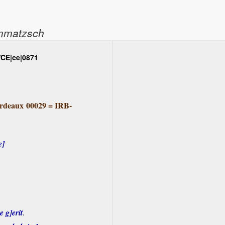
ommatzsch
/CE|ce|0871
rdeaux 00029
=
IRB-
e]
e g]erit
.