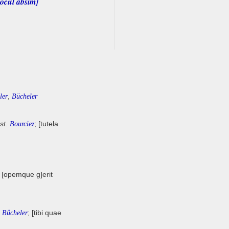
rocul absim]
,
ler
Bücheler
st
.
; [tutela
Bourciez
; [opemque g]erit
,
; [tibi quae
Bücheler