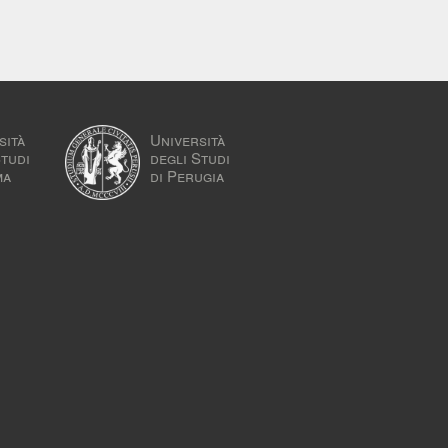
sità
Università
Studi
degli Studi
ma
di Perugia