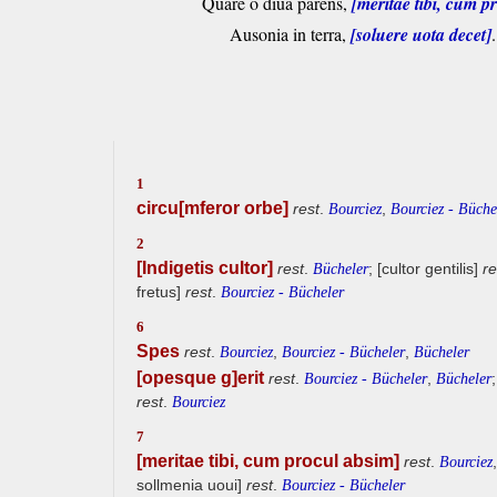
Quare o diua parens,
[meritae tibi, cum p
Ausonia in terra,
[soluere uota decet]
.
1
circu[mferor orbe]
rest
.
,
Bourciez
Bourciez - Büche
2
[Indigetis cultor]
rest
.
; [cultor gentilis]
re
Bücheler
fretus]
rest
.
Bourciez - Bücheler
6
Spes
rest
.
,
,
Bourciez
Bourciez - Bücheler
Bücheler
[opesque g]erit
rest
.
,
Bourciez - Bücheler
Bücheler
rest
.
Bourciez
7
[meritae tibi, cum procul absim]
rest
.
Bourciez
sollmenia uoui]
rest
.
Bourciez - Bücheler