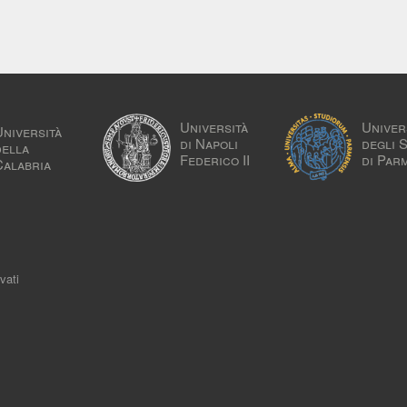
Università
Univer
Università
di Napoli
degli 
della
Federico II
di Par
Calabria
vati