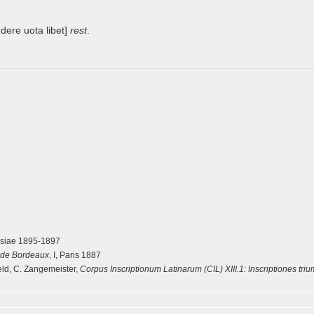
ddere uota libet]
rest
.
Lipsiae 1895-1897
s de Bordeaux
, I, Paris 1887
feld, C. Zangemeister,
Corpus Inscriptionum Latinarum (CIL) XIII.1: Inscriptiones tr