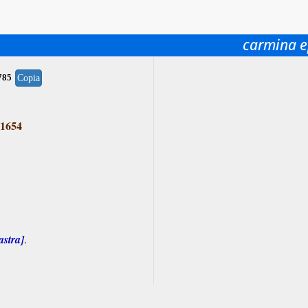
carmina e
785
Copia
1654
astra]
.