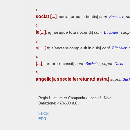
1
sociat [...]
; sociat[ur pace beatis]
coni.
,
su
Bücheler
2
ie[...]
; ig[naraque tota nocendi]
coni.
,
suppl
Bücheler
3
s[... @
; s[anctam compleuit iniquis]
coni.
,
Bücheler
4
[...]
; [ardore recessit]
coni.
,
suppl.
Bücheler
Diehl
5
angelic[a specie ferretur ad astra]
suppl
.
Büch
Regio I Latium et Campania / Località: Nola
Datazione: 470-600 d.C.
EDCS
EDR