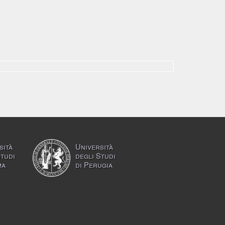
sità
Università
Studi
degli Studi
ma
di Perugia