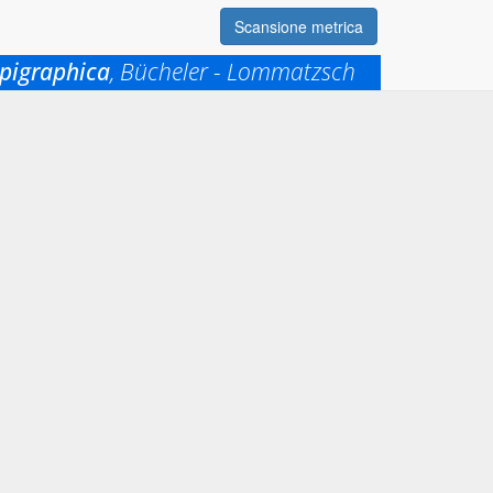
Scansione metrica
pigraphica
, Bücheler - Lommatzsch