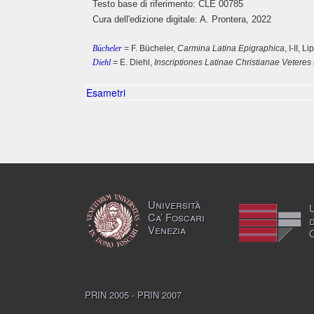
Testo base di riferimento: CLE 00785
Cura dell'edizione digitale: A. Prontera, 2022
Bücheler
= F. Bücheler,
Carmina Latina Epigraphica
, I-II, 
Diehl
= E. Diehl,
Inscriptiones Latinae Christianae Veteres
Esametri
Università
Ca’ Foscari
Venezia
PRIN 2005 - PRIN 2007