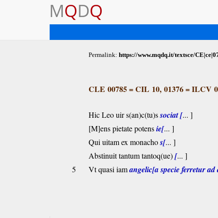
M
Q
D
Q
Permalink:
https://www.mqdq.it/textsce/CE|ce|0
CLE 00785
=
CIL 10, 01376
=
ILCV 0
Hic Leo uir s(an)c(tu)s
sociat [
... ]
[M]ens pietate potens
ie[
... ]
Qui uitam ex monacho
s[
... ]
Abstinuit tantum tantoq(ue)
[
... ]
5
Vt quasi iam
angelic[a specie ferretur ad 