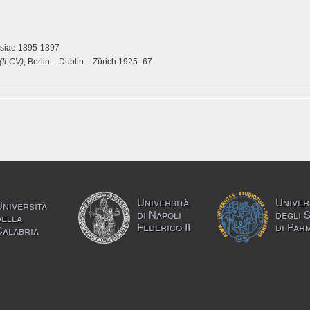
Lipsiae 1895-1897
 (ILCV)
, Berlin – Dublin – Zürich 1925–67
Università
Univer
Università
di Napoli
degli 
della
Federico II
di Par
Calabria