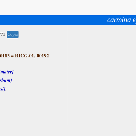
carmina e
771
Copia
0183
=
RICG-01, 00192
[mater]
erbum]
st]
.