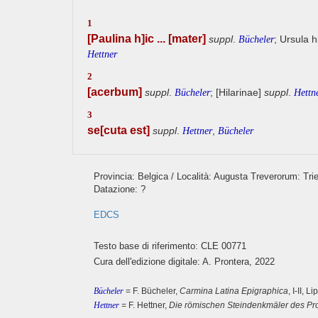
1
[Paulina h]ic ... [mater]
suppl
.
; Ursula h
Bücheler
Hettner
2
[acerbum]
suppl
.
; [Hilarinae]
suppl
.
Bücheler
Hettn
3
se[cuta est]
suppl
.
,
Hettner
Bücheler
Provincia: Belgica / Località: Augusta Treverorum: Trie
Datazione: ?
EDCS
Testo base di riferimento: CLE 00771
Cura dell'edizione digitale: A. Prontera, 2022
Bücheler
= F. Bücheler,
Carmina Latina Epigraphica
, I-II, 
Hettner
= F. Hettner,
Die römischen Steindenkmäler des Pr