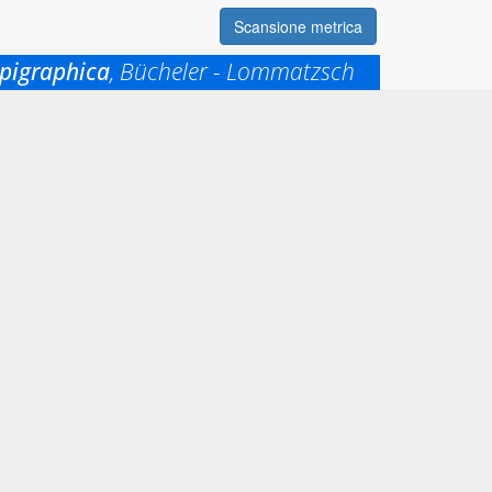
Scansione metrica
pigraphica
, Bücheler - Lommatzsch