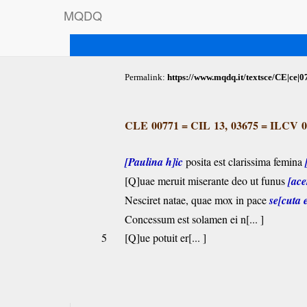
M
Q
D
Q
Permalink:
https://www.mqdq.it/textsce/CE|ce|0
CLE 00771
=
CIL 13, 03675
=
ILCV 0
[Paulina h]ic
posita est clarissima femina
[Q]uae meruit miserante deo ut funus
[ac
Nesciret natae, quae mox in pace
se[cuta e
Concessum est solamen ei n[... ]
5
[Q]ue potuit er[... ]