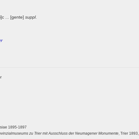
i]c ... [gente]
suppl
.
er
r
Lipsiae 1895-1897
ovinzialmuseums zu Trier mit Ausschluss der Neumagener Monumente
, Trier 1893