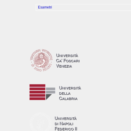
Esametri
Università
Ca’ Foscari
Venezia
Università
della
Calabria
Università
di Napoli
Federico II