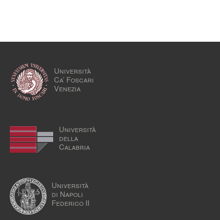
Università
Ca’ Foscari
Venezia
Università
della
Calabria
Università
di Napoli
Federico II