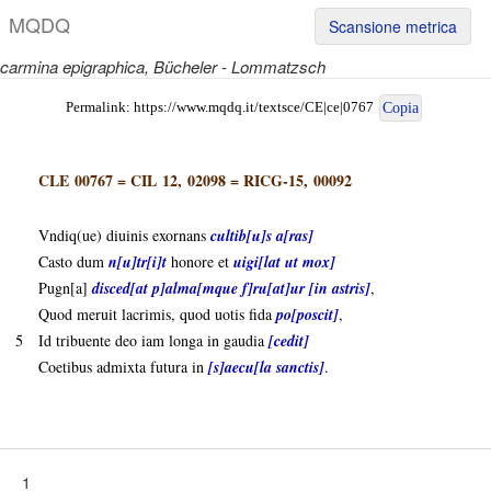
M
Q
D
Q
Scansione metrica
carmina epigraphica
, Bücheler - Lommatzsch
Permalink:
https://www.mqdq.it/textsce/CE|ce|0767
Copia
CLE 00767
=
CIL 12, 02098
=
RICG-15, 00092
Vndiq(ue) diuinis exornans
cultib[u]s a[ras]
Casto dum
n[u]tr[i]t
honore et
uigi[lat ut mox]
Pugn[a]
disced[at p]alma[mque
f]ru[at]ur
[in astris]
,
Quod meruit lacrimis, quod uotis fida
po[poscit]
,
5
Id tribuente deo iam longa in gaudia
[cedit]
Coetibus admixta futura in
[s]aecu[la sanctis]
.
1