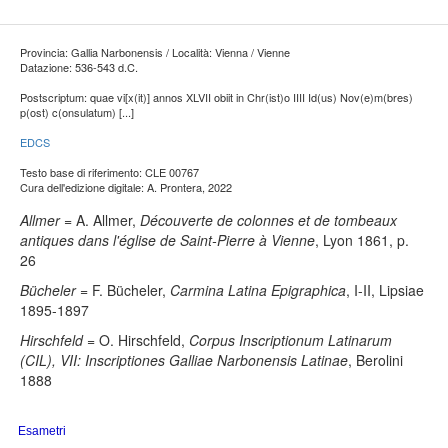
Provincia: Gallia Narbonensis / Località: Vienna / Vienne
Datazione: 536-543 d.C.
Postscriptum: quae vi[x(it)] annos XLVII obiit in Chr(ist)o IIII Id(us) Nov(e)m(bres)
p(ost) c(onsulatum) [...]
EDCS
Testo base di riferimento: CLE 00767
Cura dell'edizione digitale: A. Prontera, 2022
Allmer
= A. Allmer,
Découverte de colonnes et de tombeaux
antiques dans l'église de Saint-Pierre à Vienne
, Lyon 1861, p.
26
Bücheler
= F. Bücheler,
Carmina Latina Epigraphica
, I-II, Lipsiae
1895-1897
Hirschfeld
= O. Hirschfeld,
Corpus Inscriptionum Latinarum
(CIL), VII: Inscriptiones Galliae Narbonensis Latinae
, Berolini
1888
Esametri