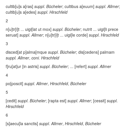
cultib[u]s a[ras]
suppl
.
Bücheler
; cultibus a[euum]
suppl
.
Allmer
;
cultib[u]s a[edes]
suppl
.
Hirschfeld
2
n[u]tr[i]t ... uigi[lat ut mox]
suppl
.
Bücheler
; nutrit ... uigi[li prece
seruat]
suppl
.
Allmer
; n[u]tr[i]t ... uigi[le corde]
suppl
.
Hirschfeld
3
disced[at p]alma[mque
suppl
.
Bücheler
; dis[cedens] palmam
suppl.
Allmer
,
coni.
Hirschfeld
f]ru[at]ur [in astris]
suppl
.
Bücheler
; ... [refert]
suppl
.
Allmer
4
po[poscit]
suppl
.
Allmer
,
Hirschfeld
,
Bücheler
5
[cedit]
suppl
.
Bücheler
; [rapta est]
suppl
.
Allmer
; [cessit]
suppl
.
Hirschfeld
6
[s]aecu[la sanctis]
suppl
.
Allmer
,
Hirschfeld
,
Bücheler