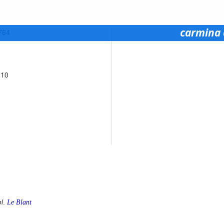
carmina 
0764
210
l
.
Le Blant