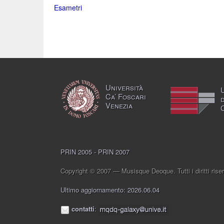
Esametri
Università
Ca’ Foscari
Venezia
PRIN 2005 - PRIN 2007
Copyright © 2007 — Musisque Deoque. Tutti i diritti riser
Ultimo aggiornamento: 2026.06.04
contatti
: