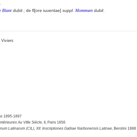
.
dubit
.; de fl[ore iuuentae]
suppl
.
dubit
.
e Blant
Mommsen
 Viviers
siae 1895-1897
ntérieures Au VIIIe Siècle
, II, Paris 1856
onum Latinarum (CIL), XII: Inscriptiones Galliae Narbonensis Latinae
, Berolini 1888