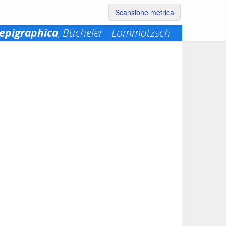
Scansione metrica
epigraphica
, Bücheler - Lommatzsch