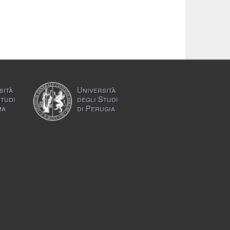
sità
Università
Studi
degli Studi
ma
di Perugia