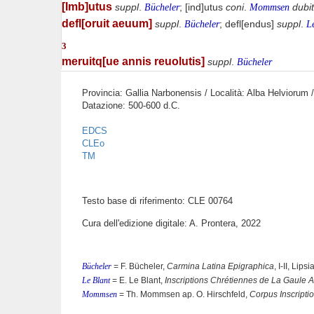
[Imb]utus
suppl
.
; [ind]utus
coni
.
dubit
Bücheler
Mommsen
defl[oruit aeuum]
suppl
.
; defl[endus]
suppl
.
Bücheler
L
3
meruitq[ue annis reuolutis]
suppl
.
Bücheler
Provincia: Gallia Narbonensis / Località: Alba Helviorum /
Datazione: 500-600 d.C.
EDCS
CLEo
TM
Testo base di riferimento: CLE 00764
Cura dell'edizione digitale: A. Prontera, 2022
Bücheler
= F. Bücheler,
Carmina Latina Epigraphica
, I-II, Lip
Le Blant
= E. Le Blant,
Inscriptions Chrétiennes de La Gaule A
Mommsen
= Th. Mommsen ap. O. Hirschfeld,
Corpus Inscripti