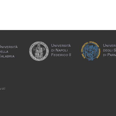
Università
Univer
Università
di Napoli
degli 
della
Federico II
di Par
Calabria
vati