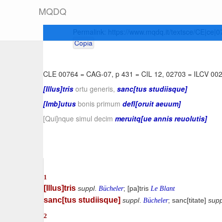
M
Q
D
Q
Permalink:
https://www.mqdq.it/textsce/CE|ce|
Copia
CLE 00764
=
CAG-07, p 431
=
CIL 12, 02703
=
ILCV 00
[Illus]tris
ortu generis,
sanc[tus studiisque]
[Imb]utus
bonis primum
defl[oruit aeuum]
[Qui]nque simul decim
meruitq[ue annis reuolutis]
1
[Illus]tris
suppl
.
; [pa]tris
Bücheler
Le Blant
sanc[tus studiisque]
suppl
.
; sanc[titate]
supp
Bücheler
2