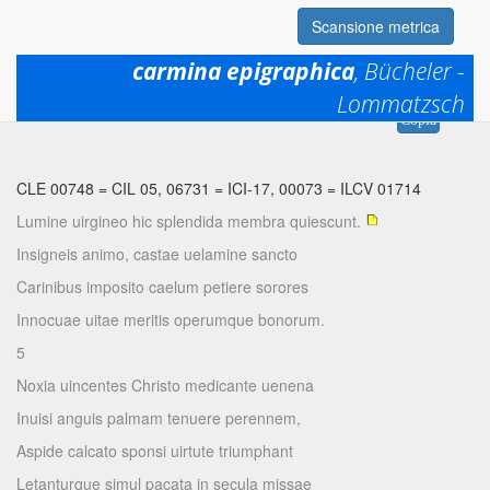
Scansione metrica
carmina epigraphica
, Bücheler -
Lommatzsch
Permalink:
https://www.mqdq.it/textsce/CE|ce|0748
Copia
CLE 00748
=
CIL 05, 06731
=
ICI-17, 00073
=
ILCV 01714
Lumine uirgineo hic splendida membra quiescunt.
Insigneis animo, castae uelamine sancto
Carinibus imposito caelum petiere sorores
Innocuae uitae meritis operumque bonorum.
5
Noxia uincentes Christo medicante uenena
Inuisi anguis palmam tenuere perennem,
Aspide calcato sponsi uirtute triumphant
Letanturque simul pacata in secula missae