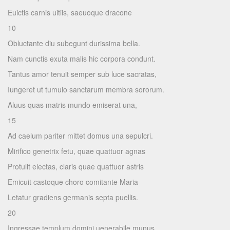
Euictis carnis uitiis, saeuoque dracone
10
Obluctante diu subegunt durissima bella.
Nam cunctis exuta malis hic corpora condunt.
Tantus amor tenuit semper sub luce sacratas,
Iungeret ut tumulo sanctarum membra sororum.
Aluus quas matris mundo emiserat una,
15
Ad caelum pariter mittet domus una sepulcri.
Mirifico genetrix fetu, quae quattuor agnas
Protulit electas, claris quae quattuor astris
Emicuit castoque choro comitante Maria
Letatur gradiens germanis septa puellis.
20
Ingressae templum domini uenerabile munus