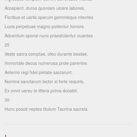
Accepient, duros quoniam uicere labores,
Floribus et uariis operum gemmisque nitentes
Lucis perpetuae magno potientur honore.
Aduentum sponsi nunc praestolantur ouantes
25
Veste sacra comptae, oleo durante beatae.
Immortale decus numerosa prole parentes
Aeterno regi fidei pietate sacrarunt.
Nomina sanctarum lector si forte requiris,
Ex omni uersu te littera prima docebit.
30
Hunc posuit neptes titulum Taurina sacrata.
1