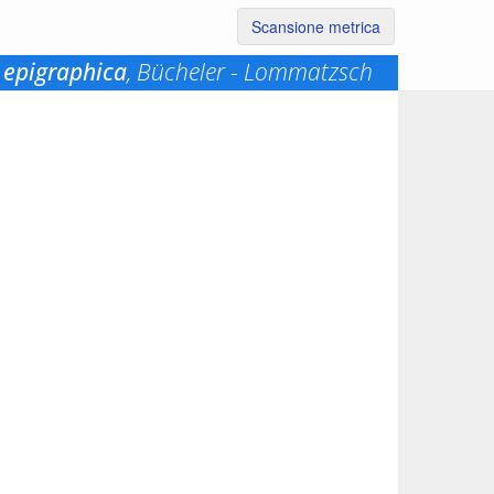
Scansione metrica
 epigraphica
, Bücheler - Lommatzsch