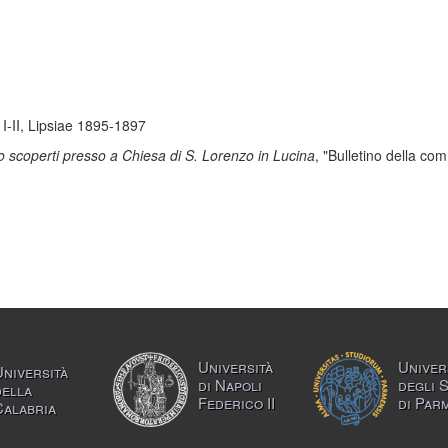
, I-II, Lipsiae 1895-1897
vo scoperti presso a Chiesa di S. Lorenzo in Lucina
, "Bulletino della c
Università
Univer
Università
di Napoli
degli 
della
Federico II
di Par
Calabria