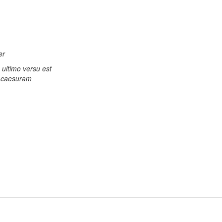
er
n ultimo versu est
t caesuram