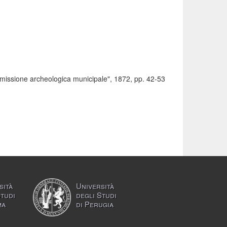
ommissione archeologica municipale", 1872, pp. 42-53
sità
Università
Studi
degli Studi
ma
di Perugia