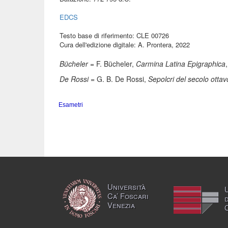
EDCS
Testo base di riferimento: CLE 00726
Cura dell'edizione digitale: A. Prontera, 2022
Bücheler
= F. Bücheler,
Carmina Latina Epigraphica
De Rossi
= G. B. De Rossi,
Sepolcri del secolo otta
Esametri
Università
Ca’ Foscari
Venezia