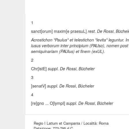
1
sanct[orum] maxim[e praesuL]
rest
.
De Rossi
,
Büchel
Acrostichon "Paulus" et telestichon "levita" leguntur. I
lusus verborum inter principium (PAUso), nomen pos
semiquinariam (PAUlus) et finem (exUL).
2
Chr[istE]
suppl
.
De Rossi
,
Bücheler
3
[senatV]
suppl
.
De Rossi
,
Bücheler
4
[re]gno ... O[lympI]
suppl
.
De Rossi
,
Bücheler
Regio I Latium et Campania / Località: Roma
Datazione: 772-795 d.C.