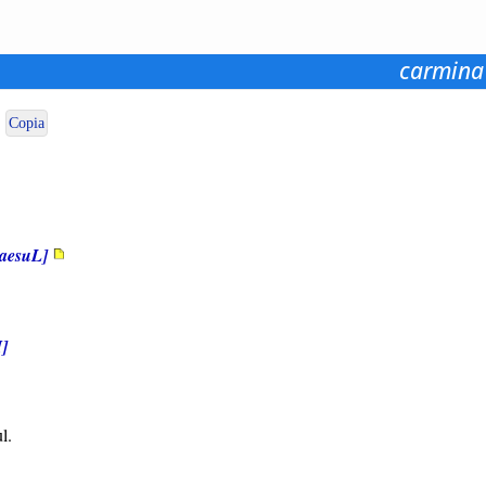
carmina
Copia
raesuL]
]
l.