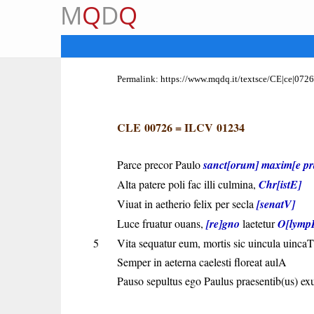
M
Q
D
Q
Permalink:
https://www.mqdq.it/textsce/CE|ce|0726
CLE 00726
=
ILCV 01234
Parce precor Paulo
sanct[orum] maxim[e p
Alta patere poli fac illi culmina,
Chr[istE]
Viuat in aetherio felix per secla
[senatV]
Luce fruatur ouans,
[re]gno
laetetur
O[lympI
5
Vita sequatur eum, mortis sic uincula uincaT
Semper in aeterna caelesti floreat aulA
Pauso sepultus ego Paulus praesentib(us) exu