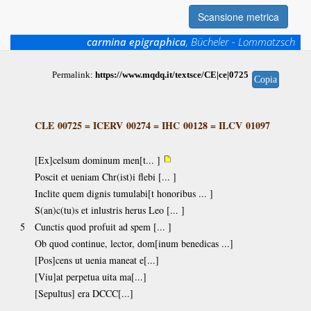
Scansione metrica
carmina epigraphica
, Bücheler - Lommatzsch
Permalink:
https://www.mqdq.it/textsce/CE|ce|0725
Copia
CLE 00725
=
ICERV 00274
=
IHC 00128
=
ILCV 01097
[Ex]celsum dominum men[t... ]
Poscit et ueniam Chr(ist)i flebi [... ]
Inclite quem dignis tumulabi[t honoribus ... ]
S(an)c(tu)s et inlustris herus Leo [... ]
5
Cunctis quod profuit ad spem [... ]
Ob quod continue, lector, dom[inum benedicas ...]
[Pos]cens ut uenia maneat e[...]
[Viu]at perpetua uita ma[...]
[Sepultus] era DCCC[...]