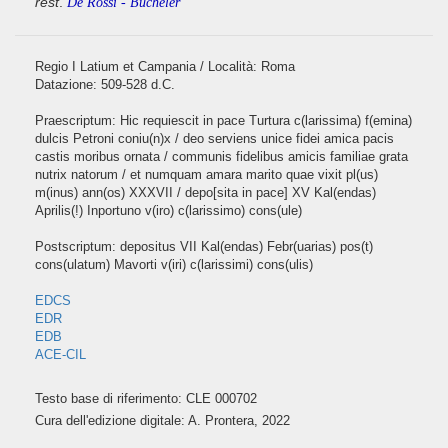
rest
.
De Rossi - Bücheler
Regio I Latium et Campania / Località: Roma
Datazione: 509-528 d.C.
Praescriptum: Hic requiescit in pace Turtura c(larissima) f(emina)
dulcis Petroni coniu(n)x / deo serviens unice fidei amica pacis
castis moribus ornata / communis fidelibus amicis familiae grata
nutrix natorum / et numquam amara marito quae vixit pl(us)
m(inus) ann(os) XXXVII / depo[sita in pace] XV Kal(endas)
Aprilis(!) Inportuno v(iro) c(larissimo) cons(ule)
Postscriptum: depositus VII Kal(endas) Febr(uarias) pos(t)
cons(ulatum) Mavorti v(iri) c(larissimi) cons(ulis)
EDCS
EDR
EDB
ACE-CIL
Testo base di riferimento: CLE 000702
Cura dell'edizione digitale: A. Prontera, 2022