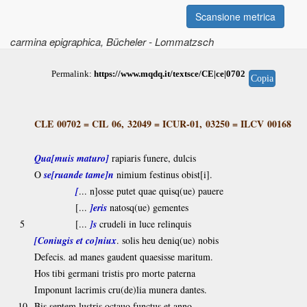
Scansione metrica
carmina epigraphica
, Bücheler - Lommatzsch
Permalink:
https://www.mqdq.it/textsce/CE|ce|0702
Copia
CLE 00702
=
CIL 06, 32049
=
ICUR-01, 03250
=
ILCV 00168
Qua[muis maturo]
rapiaris funere, dulcis
O
se[ruande tame]n
nimium festinus obist[i].
[
... n]osse putet quae quisq(ue) pauere
[...
]eris
natosq(ue) gementes
5
[...
]s
crudeli in luce relinquis
[Coniugis et co]niux
. solis heu deniq(ue) nobis
Defecis. ad manes gaudent quaesisse maritum.
Hos tibi germani tristis pro morte paterna
Imponunt lacrimis cru(de)lia munera dantes.
10
Bis septem lustris octauo functus et anno