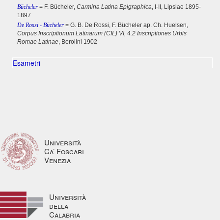
Bücheler
= F. Bücheler,
Carmina Latina Epigraphica
, I-II, Lipsiae 1895-
1897
De Rossi - Bücheler
= G. B. De Rossi, F. Bücheler ap. Ch. Huelsen,
Corpus Inscriptionum Latinarum (CIL) VI, 4.2 Inscriptiones Urbis
Romae Latinae
, Berolini 1902
Esametri
Università
Ca’ Foscari
Venezia
Università
della
Calabria