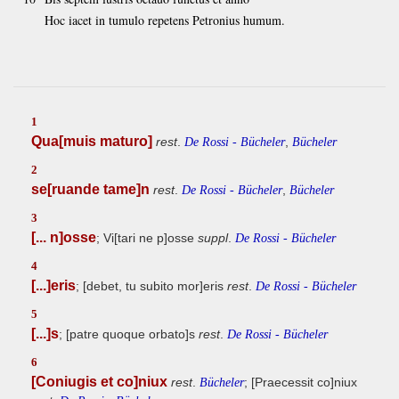
Hoc iacet in tumulo repetens Petronius humum.
1
Qua[muis maturo]
rest
.
,
De Rossi - Bücheler
Bücheler
2
se[ruande tame]n
rest
.
,
De Rossi - Bücheler
Bücheler
3
[... n]osse
; Vi[tari ne p]osse
suppl
.
De Rossi - Bücheler
4
[...]eris
; [debet, tu subito mor]eris
rest
.
De Rossi - Bücheler
5
[...]s
; [patre quoque orbato]s
rest
.
De Rossi - Bücheler
6
[Coniugis et co]niux
rest
.
; [Praecessit co]niux
Bücheler