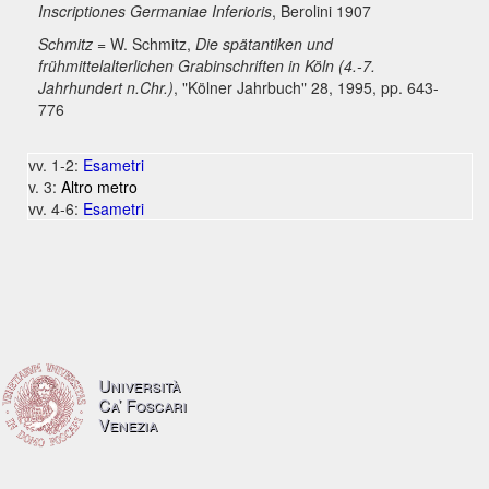
Inscriptiones Germaniae Inferioris
, Berolini 1907
Schmitz
= W. Schmitz,
Die spätantiken und
frühmittelalterlichen Grabinschriften in Köln (4.-7.
Jahrhundert n.Chr.)
, "Kölner Jahrbuch" 28, 1995, pp. 643-
776
vv. 1-2:
Esametri
v. 3:
Altro metro
vv. 4-6:
Esametri
Università
Ca’ Foscari
Venezia