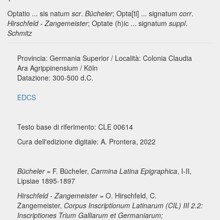
Optatio ... sis natum
scr
.
Bücheler
; Opta[ti] ... signatum
corr
.
Hirschfeld - Zangemeister
; Optate (h)ic ... signatum
suppl
.
Schmitz
Provincia: Germania Superior / Località: Colonia Claudia
Ara Agrippinensium / Köln
Datazione: 300-500 d.C.
EDCS
Testo base di riferimento: CLE 00614
Cura dell'edizione digitale: A. Prontera, 2022
Bücheler
= F. Bücheler,
Carmina Latina Epigraphica
, I-II,
Lipsiae 1895-1897
Hirschfeld - Zangemeister
= O. Hirschfeld, C.
Zangemeister,
Corpus Inscriptionum Latinarum (CIL) III 2.2:
Inscriptiones Trium Galliarum et Germaniarum;