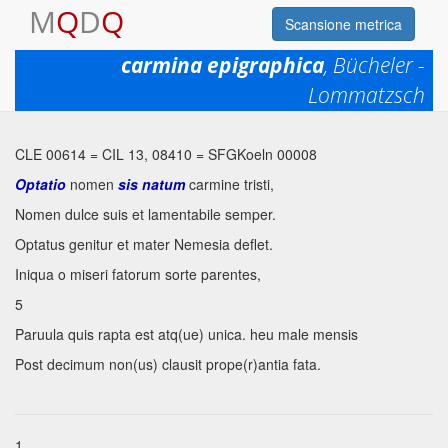
M
Q
D
Q
Scansione metrica
carmina epigraphica
, Bücheler -
Permalink:
https://www.mqdq.it/textsce/CE|ce|0614
Lommatzsch
Copia
CLE 00614
=
CIL 13, 08410
=
SFGKoeln 00008
Optatio
nomen
sis natum
carmine tristi,
Nomen dulce suis et lamentabile semper.
Optatus genitur et mater Nemesia deflet.
Iniqua o miseri fatorum sorte parentes,
5
Paruula quis rapta est atq(ue) unica. heu male mensis
Post decimum non(us) clausit prope(r)antia fata.
1