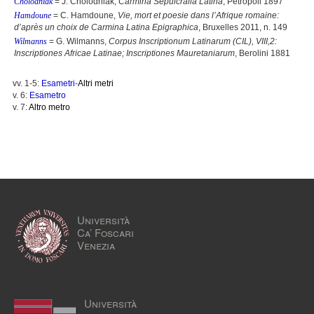
Cholodniak
= J. Cholodniak,
Carmina Sepulcralia Latina
, Petropoli 1897
Hamdoune
= C. Hamdoune,
Vie, mort et poesie dans l’Afrique romaine:
d’après un choix de Carmina Latina Epigraphica
, Bruxelles 2011, n. 149
Wilmanns
= G. Wilmanns,
Corpus Inscriptionum Latinarum (CIL), VIII,2:
Inscriptiones Africae Latinae; Inscriptiones Mauretaniarum
, Berolini 1881
vv. 1-5:
Esametri
-
Altri metri
v. 6:
Esametro
v. 7:
Altro metro
Università
Ca’ Foscari
Venezia
Università