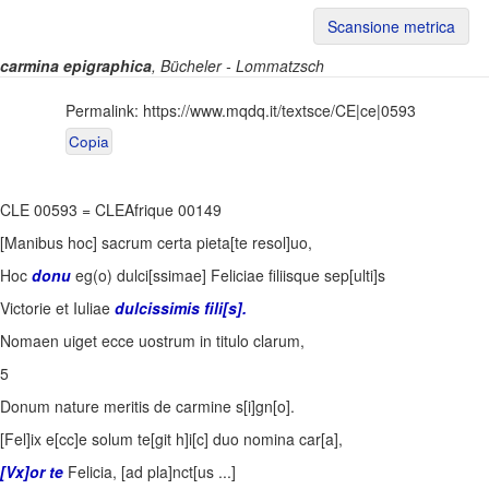
Scansione metrica
carmina epigraphica
, Bücheler - Lommatzsch
Permalink:
https://www.mqdq.it/textsce/CE|ce|0593
Copia
CLE 00593
=
CLEAfrique 00149
[Manibus hoc] sacrum certa pieta[te resol]uo,
Hoc
donu
eg(o) dulci[ssimae] Feliciae filiisque sep[ulti]s
Victorie et Iuliae
dulcissimis fili[s].
Nomaen uiget ecce uostrum in titulo clarum,
5
Donum nature meritis de carmine s[i]gn[o].
[Fel]ix e[cc]e solum te[git h]i[c] duo nomina car[a],
[Vx]or te
Felicia, [ad pla]nct[us ...]