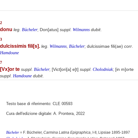
2
donu
leg
.
; Don[atus]
suppl
.
dubit
.
Bücheler
Wilmanns
3
dulcissimis fili[s].
leg
.
,
; dulcissimae fili(ae)
corr
.
Wilmanns
Bücheler
Hamdoune
7
[Vx]or te
suppl
.
; [Vict]ori[a] e[t]
suppl
.
; [in m]orte
Bücheler
Cholodniak
suppl
.
dubit
.
Hamdoune
Testo base di riferimento: CLE 00593
Cura dell'edizione digitale: A. Prontera, 2022
Bücheler
= F. Bücheler,
Carmina Latina Epigraphica
, I-II, Lipsiae 1895-1897