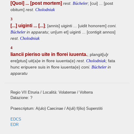
[Quoi] ... [post mortem]
rest
.
; [cui] ... [post
Bücheler
obitum]
rest
.
Cholodniak
3
[...] uiginti ... [...]
; [annis] uiginti ... [uidit honorem]
coni.
in apparatu
; un[um et] uiginti ... [contigit annos]
Bücheler
rest
.
Cholodniak
4
Iiancii pieriso uite in florei iuuenta.
; plangit[u]r
ere[ptus] uit(a)e in flore iuuenta(e)
rest
.
; fata
Cholodniak
hunc eripuere suis in flore iuuenta(e)
coni.
in
Bücheler
apparatu
Regio VII Etruria / Località: Volaterrae / Volterra
Datazione: ?
Praescriptum: A(ulo) Caecinae / A(uli) f(ilio) Superstiti
EDCS
EDR