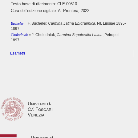
Testo base di riferimento: CLE 00510
Cura dell'edizione digitale: A. Prontera, 2022
Bücheler
= F. Bücheler,
Carmina Latina Epigraphica
, I-II, Lipsiae 1895-
1897
Cholodniak
= J. Cholodniak,
Carmina Sepulcralia Latina
, Petropoli
1897
Esametri
Università
Ca’ Foscari
Venezia
Università