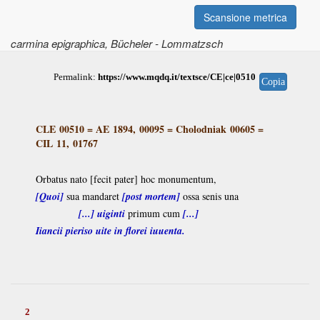
Scansione metrica
carmina epigraphica
, Bücheler - Lommatzsch
Permalink:
https://www.mqdq.it/textsce/CE|ce|0510
Copia
CLE 00510
=
AE 1894, 00095
=
Cholodniak 00605
=
CIL 11, 01767
Orbatus nato [fecit pater] hoc monumentum,
[Quoi]
sua mandaret
[post mortem]
ossa senis una
[...] uiginti
primum cum
[...]
Iiancii pieriso uite in florei iuuenta.
2