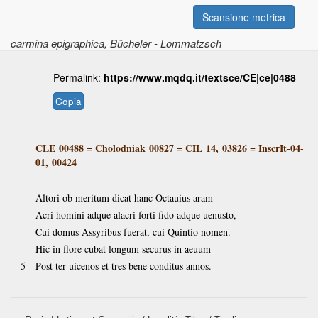
Scansione metrica
carmina epigraphica
, Bücheler - Lommatzsch
Permalink:
https://www.mqdq.it/textsce/CE|ce|0488
Copia
CLE 00488
=
Cholodniak 00827
=
CIL 14, 03826
=
InscrIt-04-
01, 00424
Altori ob meritum dicat hanc Octauius aram
Acri homini adque alacri forti fido adque uenusto,
Cui domus Assyribus fuerat, cui Quintio nomen.
Hic in flore cubat longum securus in aeuum
5
Post ter uicenos et tres bene conditus annos.