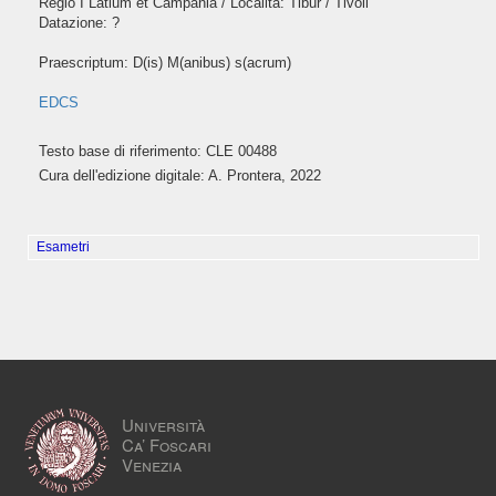
Regio I Latium et Campania / Località: Tibur / Tivoli
Datazione: ?
Praescriptum: D(is) M(anibus) s(acrum)
EDCS
Testo base di riferimento: CLE 00488
Cura dell'edizione digitale: A. Prontera, 2022
Esametri
Università
Ca’ Foscari
Venezia